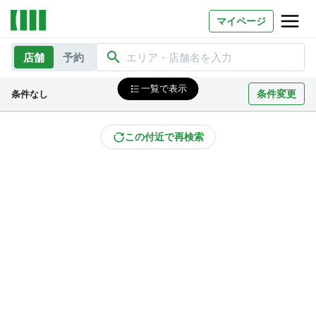
マイページ
店舗
予約
エリア・店舗名を入力
お問い合わせ
一覧で表示
条件変更
条件なし
よくあるご質問
法人での利用
この付近で再検索
店舗オーナー様へ
いいオフィス（コワーキングスペース）
FCオーナー募集
いい会議室（会議室専用スペース）
FCオーナー募集
コワーキング運営DXシステム
E Solution