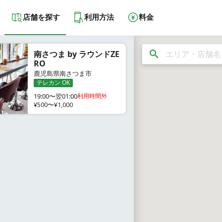
店舗を探す
利用方法
料金
南さつま by ラウンドZE
RO
鹿児島県南さつま市
テレカン OK
19:00〜翌01:00
利用時間外
¥500〜¥1,000