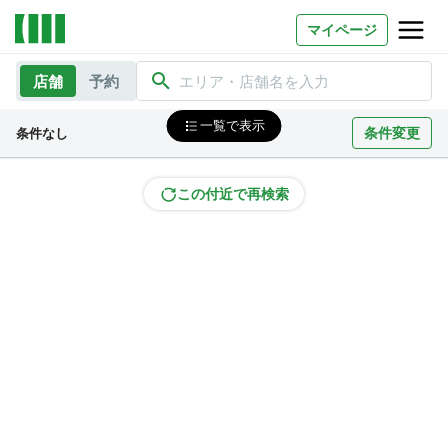
マイページ
店舗
予約
エリア・店舗名を入力
お問い合わせ
一覧で表示
条件変更
条件なし
よくあるご質問
法人での利用
この付近で再検索
店舗オーナー様へ
いいオフィス（コワーキングスペース）
FCオーナー募集
いい会議室（会議室専用スペース）
FCオーナー募集
コワーキング運営DXシステム
E Solution