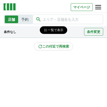
マイページ
店舗
予約
エリア・店舗名を入力
お問い合わせ
一覧で表示
条件変更
条件なし
よくあるご質問
法人での利用
この付近で再検索
店舗オーナー様へ
いいオフィス（コワーキングスペース）
FCオーナー募集
いい会議室（会議室専用スペース）
FCオーナー募集
コワーキング運営DXシステム
E Solution