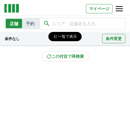
マイページ
店舗
予約
エリア・店舗名を入力
お問い合わせ
一覧で表示
条件変更
条件なし
よくあるご質問
法人での利用
この付近で再検索
店舗オーナー様へ
いいオフィス（コワーキングスペース）
FCオーナー募集
いい会議室（会議室専用スペース）
FCオーナー募集
コワーキング運営DXシステム
E Solution