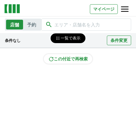
マイページ
店舗
予約
エリア・店舗名を入力
お問い合わせ
一覧で表示
条件変更
条件なし
よくあるご質問
法人での利用
この付近で再検索
店舗オーナー様へ
いいオフィス（コワーキングスペース）
FCオーナー募集
いい会議室（会議室専用スペース）
FCオーナー募集
コワーキング運営DXシステム
E Solution