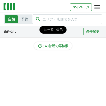
マイページ
店舗
予約
エリア・店舗名を入力
お問い合わせ
一覧で表示
条件変更
条件なし
よくあるご質問
法人での利用
この付近で再検索
店舗オーナー様へ
いいオフィス（コワーキングスペース）
FCオーナー募集
いい会議室（会議室専用スペース）
FCオーナー募集
コワーキング運営DXシステム
E Solution