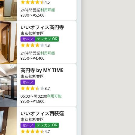
4.5
24時間営業
利用可能
¥330〜¥5,500
いいオフィス高円寺
東京都杉並区
セルフ
テレカン OK
4.3
24時間営業
利用可能
¥250〜¥4,400
高円寺 by MY TIME
東京都杉並区
セルフ
3.7
06:00〜翌02:00
利用可能
¥350〜¥1,800
いいオフィス西荻窪
東京都杉並区
セルフ
テレカン OK
4.7