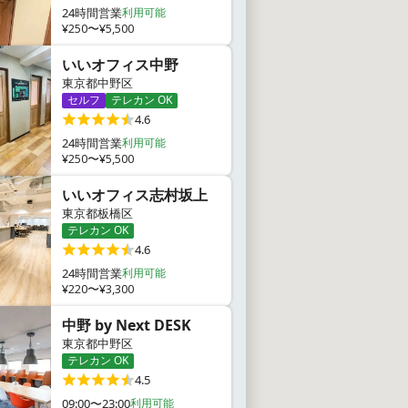
24時間営業
利用可能
¥250〜¥5,500
いいオフィス中野
東京都中野区
セルフ
テレカン OK
4.6
24時間営業
利用可能
¥250〜¥5,500
いいオフィス志村坂上
東京都板橋区
テレカン OK
4.6
24時間営業
利用可能
¥220〜¥3,300
中野 by Next DESK
東京都中野区
テレカン OK
4.5
09:00〜23:00
利用可能