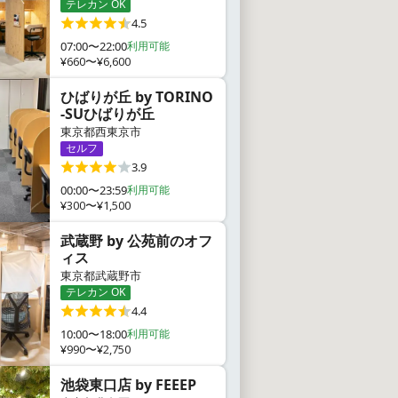
テレカン OK
4.5
07:00〜22:00
利用可能
¥660〜¥6,600
ひばりが丘 by TORINO
-SUひばりが丘
東京都西東京市
セルフ
3.9
00:00〜23:59
利用可能
¥300〜¥1,500
武蔵野 by 公苑前のオフ
ィス
東京都武蔵野市
テレカン OK
4.4
10:00〜18:00
利用可能
¥990〜¥2,750
池袋東口店 by FEEEP