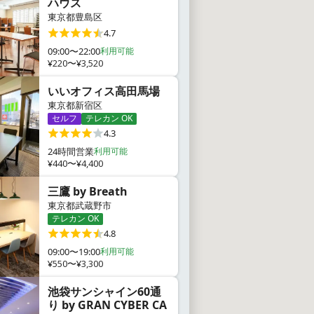
ハウス
東京都豊島区
4.7
09:00〜22:00
利用可能
¥220〜¥3,520
いいオフィス高田馬場
東京都新宿区
セルフ
テレカン OK
4.3
24時間営業
利用可能
¥440〜¥4,400
三鷹 by Breath
東京都武蔵野市
テレカン OK
4.8
09:00〜19:00
利用可能
¥550〜¥3,300
池袋サンシャイン60通
り by GRAN CYBER CA