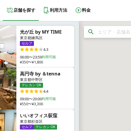
店舗を探す
利用方法
料金
光が丘 by MY TIME
東京都練馬区
セルフ
4.3
06:00〜23:59
利用可能
¥350〜¥1,800
高円寺 by ＆tenna
東京都中野区
テレカン OK
4.4
09:00〜20:00
利用可能
¥550〜¥3,300
いいオフィス荻窪
東京都杉並区
セルフ
テレカン OK