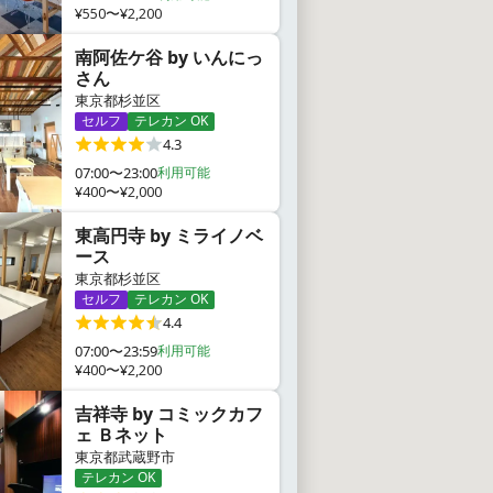
¥550〜¥2,200
南阿佐ケ谷 by いんにっ
さん
東京都杉並区
セルフ
テレカン OK
4.3
07:00〜23:00
利用可能
¥400〜¥2,000
東高円寺 by ミライノベ
ース
東京都杉並区
セルフ
テレカン OK
4.4
07:00〜23:59
利用可能
¥400〜¥2,200
吉祥寺 by コミックカフ
ェ Ｂネット
東京都武蔵野市
テレカン OK