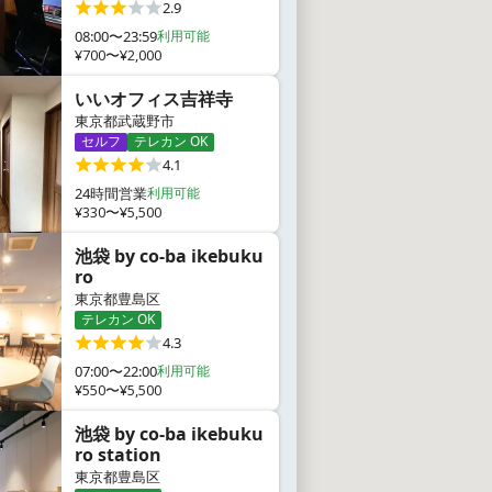
2.9
08:00〜23:59
利用可能
¥700〜¥2,000
いいオフィス吉祥寺
東京都武蔵野市
セルフ
テレカン OK
4.1
24時間営業
利用可能
¥330〜¥5,500
池袋 by co-ba ikebuku
ro
東京都豊島区
テレカン OK
4.3
07:00〜22:00
利用可能
¥550〜¥5,500
池袋 by co-ba ikebuku
ro station
東京都豊島区