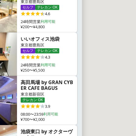
東京都豊島区
セルフ
テレカン OK
4.6
24時間営業
利用可能
¥200〜¥4,800
いいオフィス池袋
東京都豊島区
セルフ
テレカン OK
4.3
24時間営業
利用可能
¥250〜¥5,500
高田馬場 by GRAN CYB
ER CAFE BAGUS
東京都新宿区
テレカン OK
3.9
08:00〜23:59
利用可能
¥700〜¥2,000
池袋東口 by オクターヴ