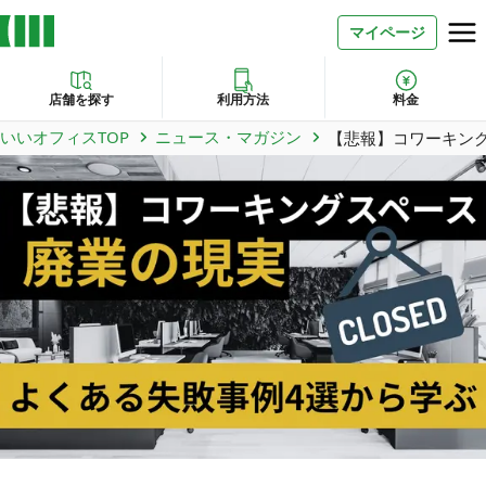
マイページ
店舗を探す
利用方法
料金
いいオフィスTOP
ニュース・マガジン
【悲報】コワーキン
お問い合わせ
よくあるご質問
法人での利用
店舗オーナー様へ
いいオフィス（コワーキングスペース）
FCオーナー募集
いい会議室（会議室専用スペース）
FCオーナー募集