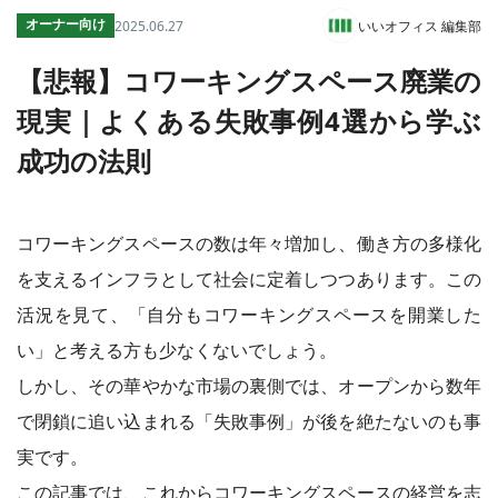
オーナー向け
2025.06.27
いいオフィス 編集部
コワーキング運営DXシステム
E Solution
【悲報】コワーキングスペース廃業の
現実｜よくある失敗事例4選から学ぶ
成功の法則
その他
トピックス
コワーキングスペースの数は年々増加し、働き方の多様化
を支えるインフラとして社会に定着しつつあります。この
活況を見て、「自分もコワーキングスペースを開業した
い」と考える方も少なくないでしょう。
しかし、その華やかな市場の裏側では、オープンから数年
で閉鎖に追い込まれる「失敗事例」が後を絶たないのも事
実です。
この記事では、これからコワーキングスペースの経営を志