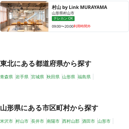
村山 by Link MURAYAMA
山形県村山市
テレカン OK
09:00〜20:00
利用時間外
東北
にある都道府県から探す
青森県
岩手県
宮城県
秋田県
山形県
福島県
山形県
にある市区町村から探す
米沢市
村山市
長井市
南陽市
西村山郡
酒田市
山形市