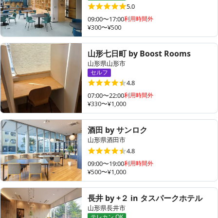
5.0
09:00〜17:00
利用時間外
¥300〜¥500
その他
山形七日町 by Boost Rooms
トピックス
山形県山形市
セルフ
4.8
07:00〜22:00
利用時間外
¥330〜¥1,000
酒田 by サンロク
山形県酒田市
4.8
09:00〜19:00
利用時間外
¥500〜¥1,000
長井 by +２ in タスパークホテル
山形県長井市
テレカン OK