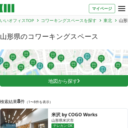
マイページ
いいオフィスTOP
コワーキングスペースを探す
東北
山形
お問い合わせ
山形県
のコワーキングスペース
よくあるご質問
法人での利用
店舗オーナー様へ
地図から探す
いいオフィス（コワーキングスペース）
FCオーナー募集
8
件
検索結果
（1〜8件を表示）
いい会議室（会議室専用スペース）
FCオーナー募集
米沢 by COGO Works
コワーキング運営DXシステム
山形県米沢市
テレカン OK
E Solution