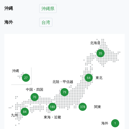
沖縄
沖縄県
海外
台湾
北海道
35
沖縄
東北
27
64
北陸・甲信越
中国・四国
79
70
関東
180
378
84
九州
東海・近畿
海外
1