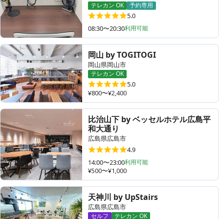
テレカン OK
予約専用
5.0
08:30〜20:30
利用可能
その他
岡山 by TOGITOGI
トピックス
岡山県岡山市
テレカン OK
5.0
¥800〜¥2,400
比治山下 by ベッセルホテル広島平
和大通り
広島県広島市
4.9
14:00〜23:00
利用可能
¥500〜¥1,000
天神川 by UpStairs
広島県広島市
セルフ
テレカン OK