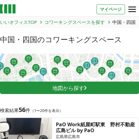
マイページ
いいオフィスTOP
コワーキングスペースを探す
中国・四国
お問い合わせ
中国・四国
のコワーキングスペース
よくあるご質問
法人での利用
店舗オーナー様へ
地図から探す
いいオフィス（コワーキングスペース）
FCオーナー募集
56
件
検索結果
（1〜20件を表示）
いい会議室（会議室専用スペース）
FCオーナー募集
PaO Work紙屋町駅東 野村不動産
広島ビル by PaO
コワーキング運営DXシステム
広島県広島市
E Solution