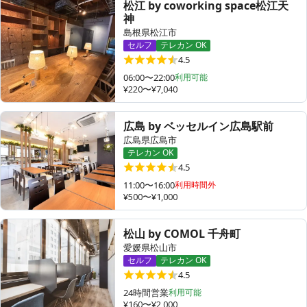
松江 by coworking space松江天
神
島根県松江市
セルフ
テレカン OK
4.5
06:00〜22:00
利用可能
¥220〜¥7,040
広島 by ベッセルイン広島駅前
広島県広島市
テレカン OK
4.5
11:00〜16:00
利用時間外
¥500〜¥1,000
松山 by COMOL 千舟町
愛媛県松山市
セルフ
テレカン OK
4.5
24時間営業
利用可能
¥160〜¥2,000