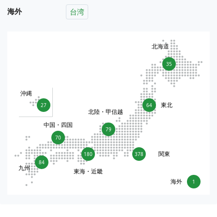
海外
台湾
北海道
35
沖縄
東北
27
64
北陸・甲信越
中国・四国
79
70
関東
180
378
84
九州
東海・近畿
海外
1