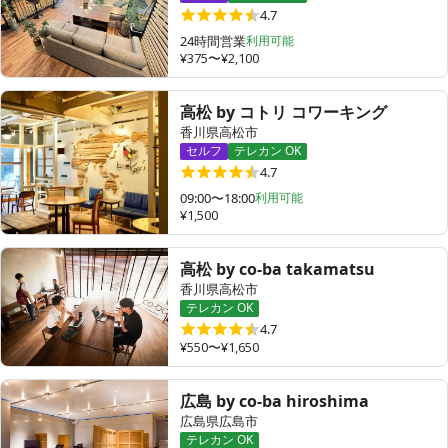
4.7
24時間営業
利用可能
¥375〜¥2,100
高松 by コトリ コワーキング
香川県高松市
セルフ
テレカン OK
4.7
09:00〜18:00
利用可能
¥1,500
高松 by co-ba takamatsu
香川県高松市
テレカン OK
4.7
¥550〜¥1,650
広島 by co-ba hiroshima
広島県広島市
テレカン OK