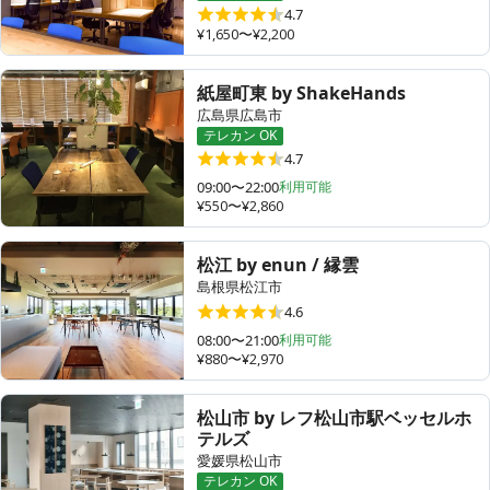
4.7
¥1,650〜¥2,200
紙屋町東 by ShakeHands
広島県広島市
テレカン OK
4.7
09:00〜22:00
利用可能
¥550〜¥2,860
松江 by enun / 縁雲
島根県松江市
4.6
08:00〜21:00
利用可能
¥880〜¥2,970
松山市 by レフ松山市駅ベッセルホ
テルズ
愛媛県松山市
テレカン OK