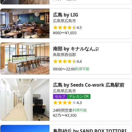
広島 by LIG
広島県広島市
4.5
¥660〜¥1,650
南部 by キナルなんぶ
鳥取県西伯郡
4.4
09:00〜22:00
利用可能
広島 by Seeds Co-work 広島駅前
広島県広島市
セルフ
テレカン OK
4.3
24時間営業
利用可能
¥275〜¥3,300
鳥取砂丘 by SAND BOX TOTTORI