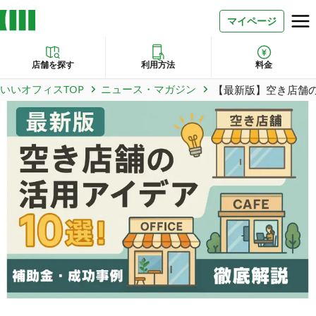
マイページ
店舗を探す
利用方法
料金
いいオフィスTOP
ニュース・マガジン
【最新版】空き店舗
お問い合わせ
よくあるご質問
法人での利用
店舗オーナー様へ
いいオフィス（コワーキングスペース）
FCオーナー募集
いい会議室（会議室専用スペース）
FCオーナー募集