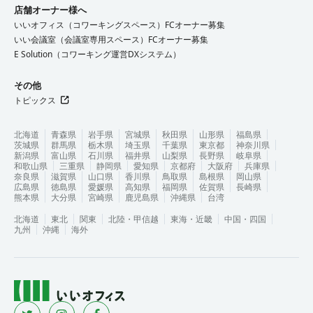
店舗オーナー様へ
いいオフィス（コワーキングスペース）FCオーナー募集
いい会議室（会議室専用スペース）FCオーナー募集
E Solution（コワーキング運営DXシステム）
その他
トピックス
北海道
青森県
岩手県
宮城県
秋田県
山形県
福島県
茨城県
群馬県
栃木県
埼玉県
千葉県
東京都
神奈川県
新潟県
富山県
石川県
福井県
山梨県
長野県
岐阜県
和歌山県
三重県
静岡県
愛知県
京都府
大阪府
兵庫県
奈良県
滋賀県
山口県
香川県
鳥取県
島根県
岡山県
広島県
徳島県
愛媛県
高知県
福岡県
佐賀県
長崎県
熊本県
大分県
宮崎県
鹿児島県
沖縄県
台湾
北海道
東北
関東
北陸・甲信越
東海・近畿
中国・四国
九州
沖縄
海外