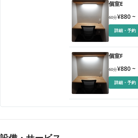
個室E
¥
880
~
60
分
詳細・予約
個室F
¥
880
~
60
分
詳細・予約
設備・サービス