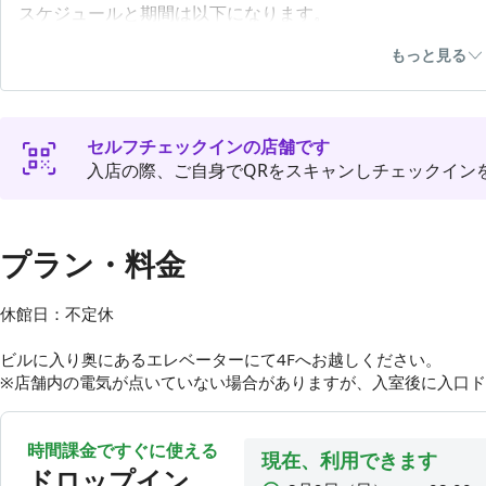
スケジュールと期間は以下になります。
現店舗 営業終了日時: 2026年10月30日（金） 21:00までで
もっと見る
新店舗 オープン予定: 2027年1月（仮）
セルフチェックインの店舗です
入店の際、ご自身でQRをスキャンしチェックイン
プラン・料金
休館日：不定休

ビルに入り奥にあるエレベーターにて4Fへお越しください。

※店舗内の電気が点いていない場合がありますが、入室後に入口
時間課金ですぐに使える
現在、利用できます
ドロップイン