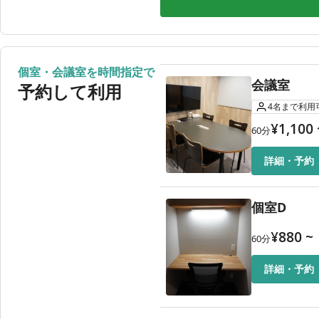
8月11日（火）
08:00〜
8月12日（水）
08:00〜
8月13日（木）
08:00〜
8月14日（金）
08:00〜
個室・会議室を時間指定で
会議室
8月15日（土）
08:00〜
予約して利用
4
名
まで利用
¥
1,100
60
分
詳細・予約
個室D
¥
880
~
60
分
詳細・予約