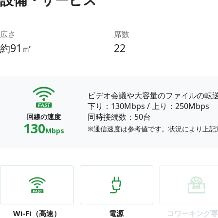
広さ
席数
約91㎡
22
ビデオ会議や大容量のファイルの転
下り：130Mbps
/
上り：250Mbps
同時接続数：50台
回線の速度
130
※通信速度は参考値です。状況により上記
Mbps
Wi-Fi
（高速）
電源
コワーキング専