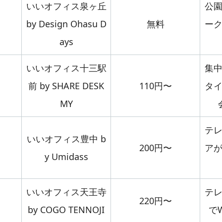
いいオフィス泉ヶ丘
公
by Design Ohasu D
無料
ー
ays
いいオフィス十三駅
集
前 by SHARE DESK
110円〜
タ
MY
テ
いいオフィス豊中 b
200円〜
ア
y Umidass
いいオフィス天王寺
テ
220円〜
by COGO TENNOJI
で