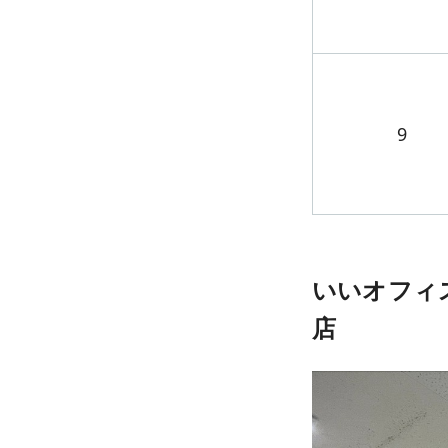
9
いいオフィス古
店