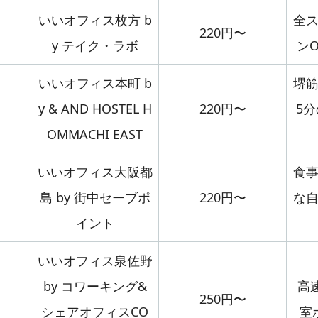
いいオフィス枚方 b
全
220円〜
y テイク・ラボ
ン
いいオフィス本町 b
堺
y & AND HOSTEL H
220円〜
5
OMMACHI EAST
いいオフィス大阪都
食
島 by 街中セーブポ
220円〜
な
イント
いいオフィス泉佐野
by コワーキング&
高速
250円〜
シェアオフィスCO
室