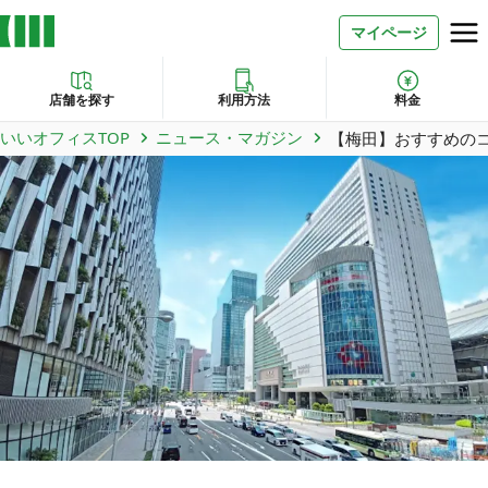
マイページ
店舗を探す
利用方法
料金
いいオフィスTOP
ニュース・マガジン
【梅田】おすすめのコ
お問い合わせ
よくあるご質問
法人での利用
店舗オーナー様へ
いいオフィス（コワーキングスペース）
FCオーナー募集
いい会議室（会議室専用スペース）
FCオーナー募集