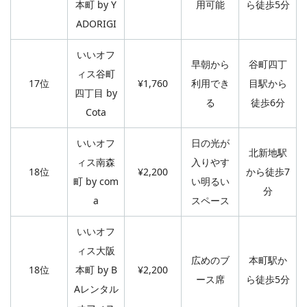
本町 by Y
用可能
ら徒歩5分
ADORIGI
いいオフ
早朝から
谷町四丁
ィス谷町
17位
¥1,760
利用でき
目駅から
四丁目 by
る
徒歩6分
Cota
いいオフ
日の光が
北新地駅
ィス南森
入りやす
18位
¥2,200
から徒歩7
町 by com
い明るい
分
a
スペース
いいオフ
ィス大阪
広めのブ
本町駅か
18位
本町 by B
¥2,200
ース席
ら徒歩5分
Aレンタル