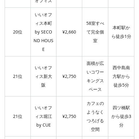
オフィス
いいオフ
ィス本町
58室すべ
本町駅か
20位
by SECO
¥2,660
て完全個
ら徒歩1分
ND HOUS
室
E
面積が広
いいオフ
西中島南
いコワー
21位
ィス新大
¥2,750
方駅から
キングス
阪
徒歩5分
ペース
カフェの
いいオフ
四ツ橋駅
ようなく
21位
ィス堀江
¥2,750
から徒歩3
つろげる
by CUE
分
空間