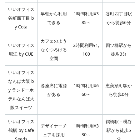
いいオフィス
早朝から利用
1時間利用¥3
谷町四丁目駅
谷町四丁目 b
できる
85～
から徒歩6分
y Cota
カフェのよう
いいオフィス
2時間利用¥1,
四ツ橋駅から
なくつろげる
堀江 by CUE
100
徒歩3分
空間
いいオフィス
なんば大阪 b
各座席に電源
1時間利用¥6
恵美須町駅か
y ランドーホ
がある
60～
ら徒歩0分
テルなんば大
阪スイーツ
いいオフィス
鶴橋駅・桃谷
デザイナーチ
1時間利用¥3
鶴橋 by Cafe
駅から徒歩5
ェアを採用
30～
Seeds
分