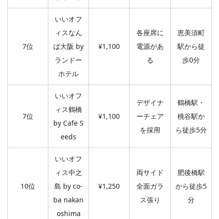
いいオフ
ィスなん
各座席に
恵美須町
7位
ば大阪 by
¥1,100
電源があ
駅から徒
ランドー
る
歩0分
ホテル
いいオフ
デザイナ
鶴橋駅・
ィス鶴橋
7位
¥1,100
ーチェア
桃谷駅か
by Cafe S
を採用
ら徒歩5分
eeds
いいオフ
ィス中之
両サイド
肥後橋駅
10位
島 by co-
¥1,250
全面ガラ
から徒歩5
ba nakan
ス張り
分
oshima