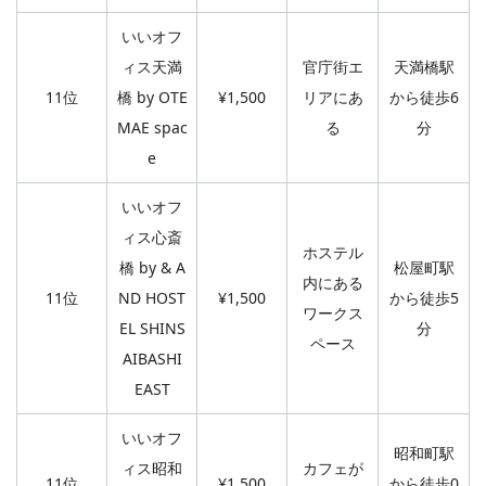
いいオフ
ィス天満
官庁街エ
天満橋駅
11位
橋 by OTE
¥1,500
リアにあ
から徒歩6
MAE spac
る
分
e
いいオフ
ィス心斎
ホステル
橋 by & A
松屋町駅
内にある
11位
ND HOST
¥1,500
から徒歩5
ワークス
EL SHINS
分
ペース
AIBASHI
EAST
いいオフ
昭和町駅
ィス昭和
カフェが
11位
¥1,500
から徒歩0