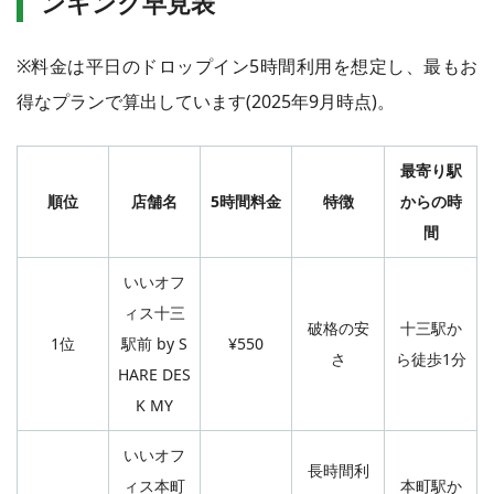
ンキング早見表
※料金は平日のドロップイン5時間利用を想定し、最もお
得なプランで算出しています(2025年9月時点)。
最寄り駅
順位
店舗名
5時間料金
特徴
からの時
間
いいオフ
ィス十三
破格の安
十三駅か
1位
駅前 by S
¥550
さ
ら徒歩1分
HARE DES
K MY
いいオフ
長時間利
ィス本町
本町駅か