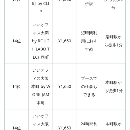
町 by CLI
併設
分
P
いいオフ
ィス天満
短時間利
扇町駅か
14位
by ROUG
¥1,650
用におす
ら徒歩1分
H LABO T
すめ
ECH扇町
いいオフ
ィス大阪
ブースで
本町駅か
14位
本町 by W
¥1,650
の仕事も
ら徒歩1分
ORK JAM
できる
本町
いいオフ
ィス大阪
24時間利
本町駅か
14位
¥1,650