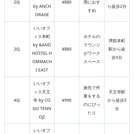
2位
¥880
用におす
by ANCH
ら徒歩2分
すめ
ORAGE
いいオフ
ィス本町
ホテルの
堺筋本町
by &AND
ラウンジ
2位
¥880
駅から徒
HOSTEL H
がワーク
歩5分
OMMACH
スペース
I EAST
いいオフ
旅先で作
ィス天王
天王寺駅
業をする
4位
寺 by CO
¥990
から徒歩5
のにぴっ
GO TENN
分
たり
OJI
いいオフ