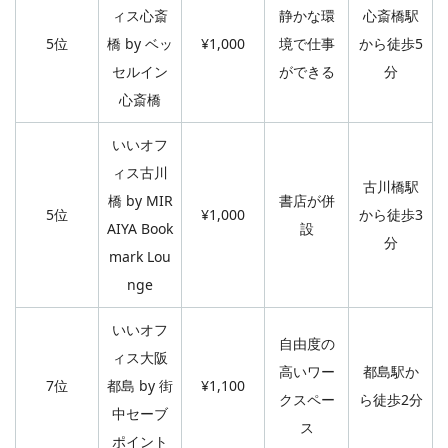
ィス心斎
静かな環
心斎橋駅
5位
橋 by ベッ
¥1,000
境で仕事
から徒歩5
セルイン
ができる
分
心斎橋
いいオフ
ィス古川
古川橋駅
橋 by MIR
書店が併
5位
¥1,000
から徒歩3
AIYA Book
設
分
mark Lou
nge
いいオフ
自由度の
ィス大阪
高いワー
都島駅か
7位
都島 by 街
¥1,100
クスペー
ら徒歩2分
中セーブ
ス
ポイント