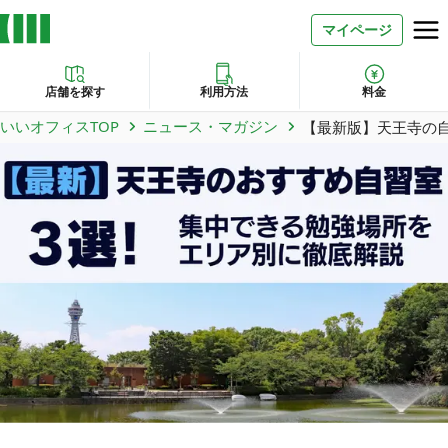
マイページ
店舗を探す
利用方法
料金
いいオフィスTOP
ニュース・マガジン
【最新版】天王寺の
お問い合わせ
よくあるご質問
法人での利用
店舗オーナー様へ
いいオフィス（コワーキングスペース）
FCオーナー募集
いい会議室（会議室専用スペース）
FCオーナー募集