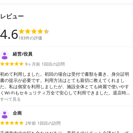
レビュー
4.6
183
件の評価
経営/役員
9ヶ月前
1
回目の訪問
初めて利用しました。初回の場合は受付で書類を書き、身分証明
書の提示が必要です。利用方法はとても親切に教えてくれまし
た。私は個室を利用しましたが、施設全体とても綺麗で使いやす
くWi-Fiもセキュリティ万全で安心して利用できました。退店時に
は、QRコードを読み込み終了、決済までが一連の流れとなるよう
すべて見る
です。場所は空港から近く駐車場も無料でとても便利です。機会
があればまた利用したいです。ありがとうございました。
企画
2年前
1
回目の訪問
千歳市内での打ち合わせがあり、直前までリモート会議が入って