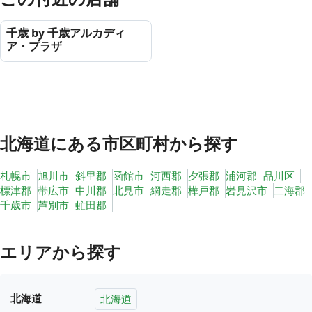
千歳 by 千歳アルカディ
ア・プラザ
北海道
にある市区町村から探す
札幌市
旭川市
斜里郡
函館市
河西郡
夕張郡
浦河郡
品川区
標津郡
帯広市
中川郡
北見市
網走郡
樺戸郡
岩見沢市
二海郡
千歳市
芦別市
虻田郡
エリアから探す
北海道
北海道