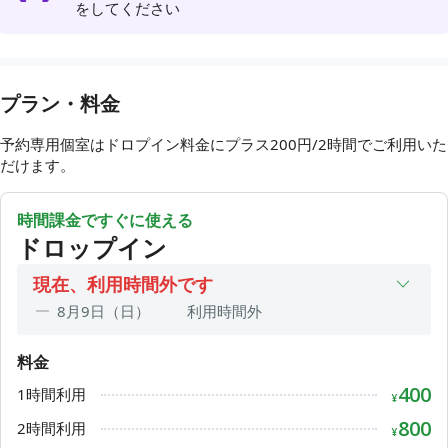
をしてください
📢個室の予約について
ご利用をご希望の方はアプリケーション内でご予約くださ
い。※別途ドロップイン料金がかかります。なお、ご予約は2
時間単位のみ対応しています。
ご予約内容の変更はできませんのでご注意ください。
プラン・料金
⚠️料金改定について
予約専用個室はドロプイン料金にプラス200円/2時間でご利用いた
2025年4月1日より次のとおり料金を改定しました。
だけます。
ドロップイン利用料金
400円/1時間
1,200円/1日
時間課金ですぐに使える
予約専用個室料金
ドロップイン
240円/2時間
現在、利用時間外です
📞お問合せについて
8月9日（日）
利用時間外
ご利用前日・当日など、直前でのメールのお問い合わせは、
8月10日（月）
09:00〜17:00
返信が間に合わない場合がございます。
料金
8月11日（火）
利用時間外
400
1時間利用
8月12日（水）
利用時間外
¥
8月13日（木）
利用時間外
800
2時間利用
¥