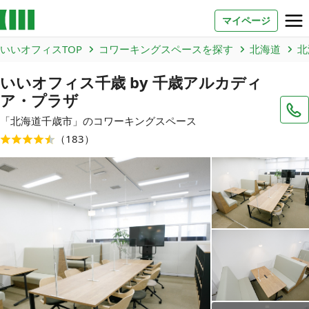
マイページ
いいオフィスTOP
コワーキングスペースを探す
北海道
北
お問い合わせ
いいオフィス千歳 by 千歳アルカディ
ア・プラザ
よくあるご質問
「
北海道
千歳市
」のコワーキングスペース
法人での利用
（
183
）
店舗オーナー様へ
いいオフィス（コワーキングスペース）
FCオーナー募集
いい会議室（会議室専用スペース）
FCオーナー募集
コワーキング運営DXシステム
E Solution