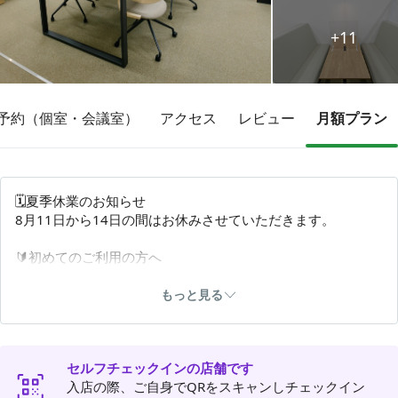
+11
その他
トピックス
予約（個室・会議室）
アクセス
レビュー
月額プラン
🗓️夏季休業のお知らせ
8月11日から14日の間はお休みさせていただきます。
🔰初めてのご利用の方へ
1階窓口で利用同意書の記入と顔写真付身分証明書による本人
確認の手続きが必要です。必ずお立ち寄りください。
もっと見る
・オープンスペースでのオンライン会議も可能です。
・ご利用についての詳細は、千歳アルカディア・プラザホー
ムページをご確認ください。（https://www.plaza-c.co.jp/tel
セルフチェックインの店舗です
ework.html）
入店の際、ご自身でQRをスキャンしチェックイン