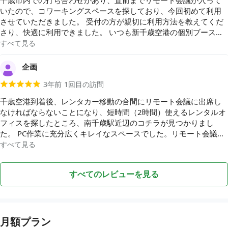
いたので、コワーキングスペースを探しており、今回初めて利用
させていただきました。 受付の方が親切に利用方法を教えてくだ
さり、快適に利用できました。 いつも新千歳空港の個別ブースを
使っていたのですが、こちらの方が安く設備も快適なので、千歳
すべて見る
での打ち合わせ前や東京出張で飛行機まで時間がある際にはまた
使わせていただこうと思います。
企画
3年前
1
回目の訪問
千歳空港到着後、レンタカー移動の合間にリモート会議に出席し
なければならないことになり、短時間（2時間）使えるレンタルオ
フィスを探したところ、南千歳駅近辺のコチラが見つかりまし
た。 PC作業に充分広くキレイなスペースでした。リモート会議は
個別ブース（ふたつ）で参加出来たため、秘匿性も確保できまし
すべて見る
た。 値段も手頃でお勧めです。
すべてのレビューを見る
月額プラン