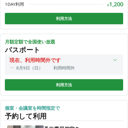
8月14日（金）
利用時間外
1,200
1DAY利用
¥
8月15日（土）
利用時間外
利用方法
月額定額で全国使い放題
パスポート
現在、利用時間外です
8月9日（日）
利用時間外
8月10日（月）
09:00〜17:00
8月11日（火）
利用時間外
利用方法
8月12日（水）
利用時間外
8月13日（木）
利用時間外
個室・会議室を時間指定で
8月14日（金）
利用時間外
予約して利用
8月15日（土）
利用時間外