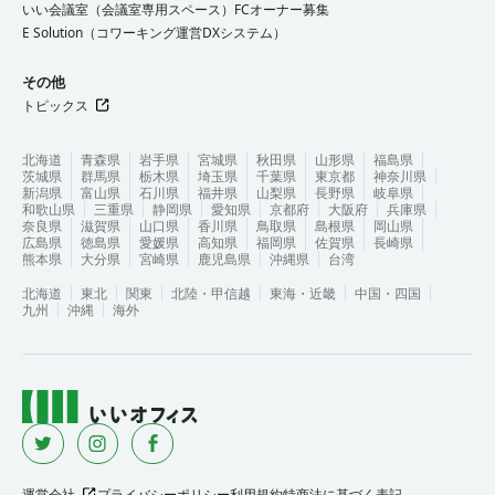
いい会議室（会議室専用スペース）FCオーナー募集
E Solution（コワーキング運営DXシステム）
その他
トピックス
北海道
青森県
岩手県
宮城県
秋田県
山形県
福島県
茨城県
群馬県
栃木県
埼玉県
千葉県
東京都
神奈川県
新潟県
富山県
石川県
福井県
山梨県
長野県
岐阜県
和歌山県
三重県
静岡県
愛知県
京都府
大阪府
兵庫県
奈良県
滋賀県
山口県
香川県
鳥取県
島根県
岡山県
広島県
徳島県
愛媛県
高知県
福岡県
佐賀県
長崎県
熊本県
大分県
宮崎県
鹿児島県
沖縄県
台湾
北海道
東北
関東
北陸・甲信越
東海・近畿
中国・四国
九州
沖縄
海外
運営会社
プライバシーポリシー
利用規約
特商法に基づく表記