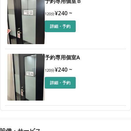
予約専用個室Ｂ
¥
240
~
120
分
詳細・予約
予約専用個室A
¥
240
~
120
分
詳細・予約
設備・サービス