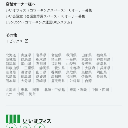
店舗オーナー様へ
いいオフィス（コワーキングスペース）FCオーナー募集
いい会議室（会議室専用スペース）FCオーナー募集
E Solution（コワーキング運営DXシステム）
その他
トピックス
北海道
青森県
岩手県
宮城県
秋田県
山形県
福島県
茨城県
群馬県
栃木県
埼玉県
千葉県
東京都
神奈川県
新潟県
富山県
石川県
福井県
山梨県
長野県
岐阜県
和歌山県
三重県
静岡県
愛知県
京都府
大阪府
兵庫県
奈良県
滋賀県
山口県
香川県
鳥取県
島根県
岡山県
広島県
徳島県
愛媛県
高知県
福岡県
佐賀県
長崎県
熊本県
大分県
宮崎県
鹿児島県
沖縄県
台湾
北海道
東北
関東
北陸・甲信越
東海・近畿
中国・四国
九州
沖縄
海外