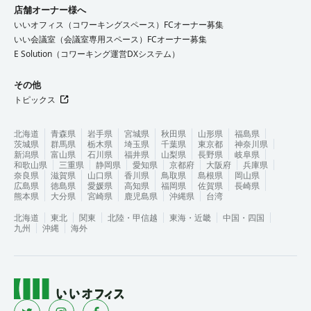
店舗オーナー様へ
いいオフィス（コワーキングスペース）FCオーナー募集
いい会議室（会議室専用スペース）FCオーナー募集
E Solution（コワーキング運営DXシステム）
その他
トピックス
北海道
青森県
岩手県
宮城県
秋田県
山形県
福島県
茨城県
群馬県
栃木県
埼玉県
千葉県
東京都
神奈川県
新潟県
富山県
石川県
福井県
山梨県
長野県
岐阜県
和歌山県
三重県
静岡県
愛知県
京都府
大阪府
兵庫県
奈良県
滋賀県
山口県
香川県
鳥取県
島根県
岡山県
広島県
徳島県
愛媛県
高知県
福岡県
佐賀県
長崎県
熊本県
大分県
宮崎県
鹿児島県
沖縄県
台湾
北海道
東北
関東
北陸・甲信越
東海・近畿
中国・四国
九州
沖縄
海外