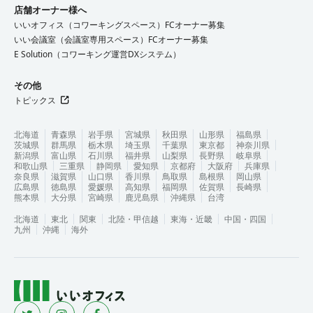
店舗オーナー様へ
いいオフィス（コワーキングスペース）FCオーナー募集
いい会議室（会議室専用スペース）FCオーナー募集
E Solution（コワーキング運営DXシステム）
その他
トピックス
北海道
青森県
岩手県
宮城県
秋田県
山形県
福島県
茨城県
群馬県
栃木県
埼玉県
千葉県
東京都
神奈川県
新潟県
富山県
石川県
福井県
山梨県
長野県
岐阜県
和歌山県
三重県
静岡県
愛知県
京都府
大阪府
兵庫県
奈良県
滋賀県
山口県
香川県
鳥取県
島根県
岡山県
広島県
徳島県
愛媛県
高知県
福岡県
佐賀県
長崎県
熊本県
大分県
宮崎県
鹿児島県
沖縄県
台湾
北海道
東北
関東
北陸・甲信越
東海・近畿
中国・四国
九州
沖縄
海外