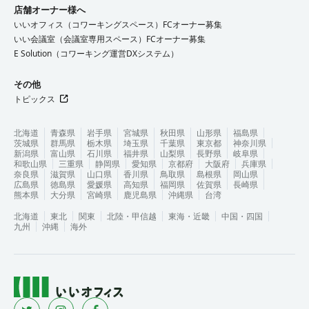
店舗オーナー様へ
いいオフィス（コワーキングスペース）FCオーナー募集
いい会議室（会議室専用スペース）FCオーナー募集
E Solution（コワーキング運営DXシステム）
その他
トピックス
北海道
青森県
岩手県
宮城県
秋田県
山形県
福島県
茨城県
群馬県
栃木県
埼玉県
千葉県
東京都
神奈川県
新潟県
富山県
石川県
福井県
山梨県
長野県
岐阜県
和歌山県
三重県
静岡県
愛知県
京都府
大阪府
兵庫県
奈良県
滋賀県
山口県
香川県
鳥取県
島根県
岡山県
広島県
徳島県
愛媛県
高知県
福岡県
佐賀県
長崎県
熊本県
大分県
宮崎県
鹿児島県
沖縄県
台湾
北海道
東北
関東
北陸・甲信越
東海・近畿
中国・四国
九州
沖縄
海外