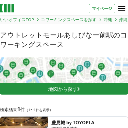
マイページ
いいオフィスTOP
コワーキングスペースを探す
沖縄
沖縄
お問い合わせ
アウトレットモールあしびなー前駅
のコ
よくあるご質問
ワーキングスペース
法人での利用
店舗オーナー様へ
いいオフィス（コワーキングスペース）
地図から探す
FCオーナー募集
いい会議室（会議室専用スペース）
1
FCオーナー募集
件
検索結果
（1〜1件を表示）
コワーキング運営DXシステム
豊見城 by TOYOPLA
E Solution