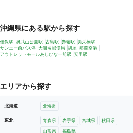
沖縄県
にある駅から探す
儀保駅
奥武山公園駅
古島駅
赤嶺駅
美栄橋駅
サンエー前バス停
大謝名郵便局
胡屋
那覇空港
アウトレットモールあしびなー前駅
安里駅
エリアから探す
北海道
北海道
東北
青森県
岩手県
宮城県
秋田県
山形県
福島県