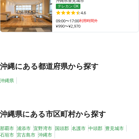
沖縄県豊見城市
テレカン OK
4.6
09:00〜17:00
利用時間外
その他
¥990〜¥2,970
トピックス
沖縄
にある都道府県から探す
沖縄県
沖縄県
にある市区町村から探す
那覇市
浦添市
宜野湾市
国頭郡
名護市
中頭郡
豊見城市
石垣市
宮古島市
沖縄市