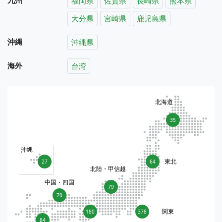
九州
福岡県
佐賀県
長崎県
熊本県
大分県
宮崎県
鹿児島県
沖縄
沖縄県
海外
台湾
北海道
35
沖縄
東北
27
64
北陸・甲信越
中国・四国
79
70
関東
180
378
84