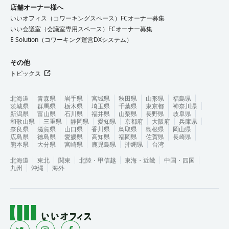
店舗オーナー様へ
いいオフィス（コワーキングスペース）FCオーナー募集
いい会議室（会議室専用スペース）FCオーナー募集
E Solution（コワーキング運営DXシステム）
その他
トピックス
北海道
青森県
岩手県
宮城県
秋田県
山形県
福島県
茨城県
群馬県
栃木県
埼玉県
千葉県
東京都
神奈川県
新潟県
富山県
石川県
福井県
山梨県
長野県
岐阜県
和歌山県
三重県
静岡県
愛知県
京都府
大阪府
兵庫県
奈良県
滋賀県
山口県
香川県
鳥取県
島根県
岡山県
広島県
徳島県
愛媛県
高知県
福岡県
佐賀県
長崎県
熊本県
大分県
宮崎県
鹿児島県
沖縄県
台湾
北海道
東北
関東
北陸・甲信越
東海・近畿
中国・四国
九州
沖縄
海外