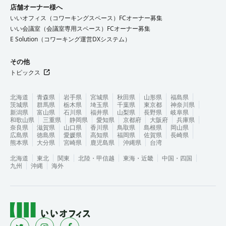
店舗オーナー様へ
いいオフィス（コワーキングスペース）FCオーナー募集
いい会議室（会議室専用スペース）FCオーナー募集
E Solution（コワーキング運営DXシステム）
その他
トピックス
北海道
青森県
岩手県
宮城県
秋田県
山形県
福島県
茨城県
群馬県
栃木県
埼玉県
千葉県
東京都
神奈川県
新潟県
富山県
石川県
福井県
山梨県
長野県
岐阜県
和歌山県
三重県
静岡県
愛知県
京都府
大阪府
兵庫県
奈良県
滋賀県
山口県
香川県
鳥取県
島根県
岡山県
広島県
徳島県
愛媛県
高知県
福岡県
佐賀県
長崎県
熊本県
大分県
宮崎県
鹿児島県
沖縄県
台湾
北海道
東北
関東
北陸・甲信越
東海・近畿
中国・四国
九州
沖縄
海外