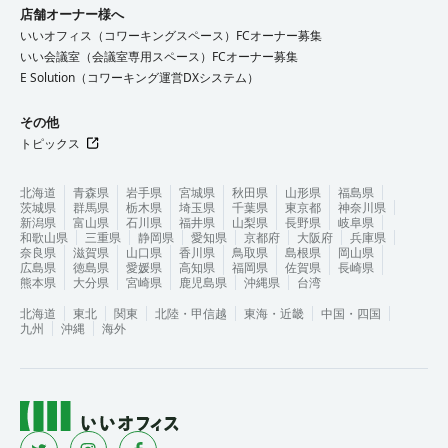
店舗オーナー様へ
いいオフィス（コワーキングスペース）FCオーナー募集
いい会議室（会議室専用スペース）FCオーナー募集
E Solution（コワーキング運営DXシステム）
その他
トピックス
北海道
青森県
岩手県
宮城県
秋田県
山形県
福島県
茨城県
群馬県
栃木県
埼玉県
千葉県
東京都
神奈川県
新潟県
富山県
石川県
福井県
山梨県
長野県
岐阜県
和歌山県
三重県
静岡県
愛知県
京都府
大阪府
兵庫県
奈良県
滋賀県
山口県
香川県
鳥取県
島根県
岡山県
広島県
徳島県
愛媛県
高知県
福岡県
佐賀県
長崎県
熊本県
大分県
宮崎県
鹿児島県
沖縄県
台湾
北海道
東北
関東
北陸・甲信越
東海・近畿
中国・四国
九州
沖縄
海外