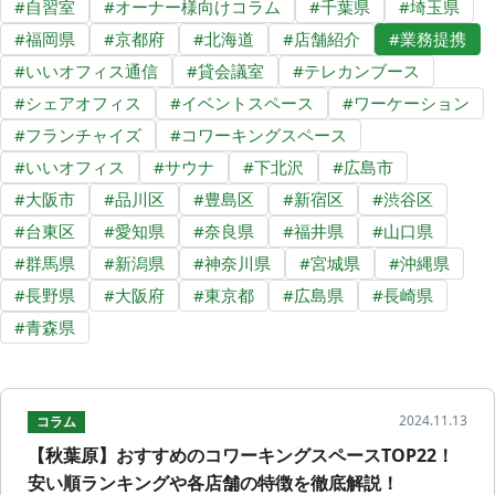
#
自習室
#
オーナー様向けコラム
#
千葉県
#
埼玉県
コワーキング運営DXシステム
#
福岡県
#
京都府
#
北海道
#
店舗紹介
#
業務提携
E Solution
#
いいオフィス通信
#
貸会議室
#
テレカンブース
#
シェアオフィス
#
イベントスペース
#
ワーケーション
#
フランチャイズ
#
コワーキングスペース
その他
#
いいオフィス
#
サウナ
#
下北沢
#
広島市
トピックス
#
大阪市
#
品川区
#
豊島区
#
新宿区
#
渋谷区
#
台東区
#
愛知県
#
奈良県
#
福井県
#
山口県
#
群馬県
#
新潟県
#
神奈川県
#
宮城県
#
沖縄県
#
長野県
#
大阪府
#
東京都
#
広島県
#
長崎県
#
青森県
2024.11.13
コラム
【秋葉原】おすすめのコワーキングスペースTOP22！
安い順ランキングや各店舗の特徴を徹底解説！