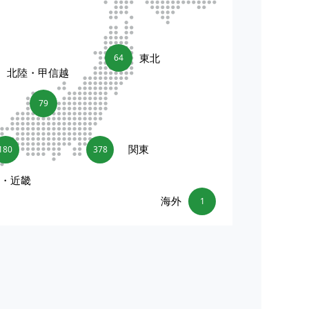
東北
64
北陸・甲信越
79
関東
180
378
海・近畿
海外
1