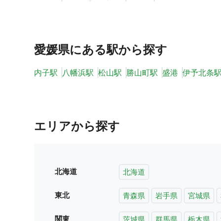
愛媛県
にある駅から探す
内子駅
八幡浜駅
松山駅
勝山町駅
盛港
伊予北条
エリアから探す
北海道
北海道
東北
青森県
岩手県
宮城県
関東
茨城県
群馬県
栃木県