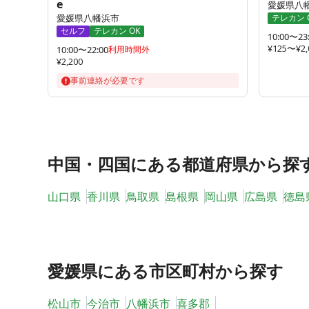
e
愛媛県八
愛媛県八幡浜市
テレカン 
セルフ
テレカン OK
10:00〜23
¥125〜¥2,
10:00〜22:00
利用時間外
¥2,200
事前連絡が必要です
中国・四国
にある都道府県から探
山口県
香川県
鳥取県
島根県
岡山県
広島県
徳島
愛媛県
にある市区町村から探す
松山市
今治市
八幡浜市
喜多郡