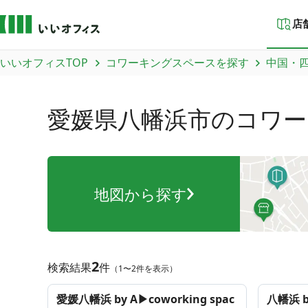
店
いいオフィスTOP
コワーキングスペースを探す
中国・
愛媛県八幡浜市
のコワー
地図から探す
2
検索結果
件
（1〜2件を表示）
愛媛八幡浜 by A▶coworking spac
八幡浜 