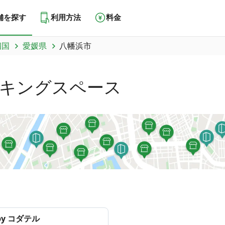
舗を探す
利用方法
料金
四国
愛媛県
八幡浜市
キングスペース
by コダテル