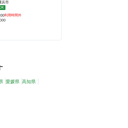
幡浜市
OK
:00
利用時間外
000
す
県
愛媛県
高知県