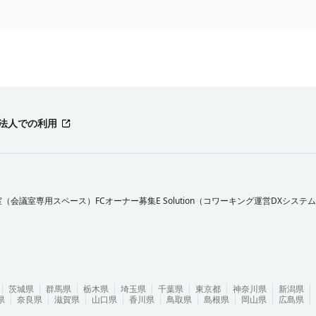
法人での利用
室（会議室専用スペース）FCオーナー募集
E Solution（コワーキング運営DXシステ
茨城県
群馬県
栃木県
埼玉県
千葉県
東京都
神奈川県
新潟県
県
奈良県
滋賀県
山口県
香川県
鳥取県
島根県
岡山県
広島県