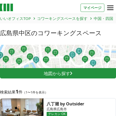
マイページ
いいオフィスTOP
コワーキングスペースを探す
中国・四国
お問い合わせ
広島県中区
のコワーキングスペース
よくあるご質問
法人での利用
店舗オーナー様へ
地図から探す
いいオフィス（コワーキングスペース）
FCオーナー募集
1
件
検索結果
（1〜1件を表示）
いい会議室（会議室専用スペース）
FCオーナー募集
八丁堀 by Outsider
コワーキング運営DXシステム
広島県広島市
テレカン OK
E Solution