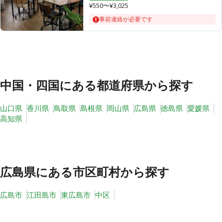
¥550〜¥3,025
事前連絡が必要です
その他
トピックス
中国・四国
にある都道府県から探す
山口県
香川県
鳥取県
島根県
岡山県
広島県
徳島県
愛媛県
高知県
広島県
にある市区町村から探す
広島市
江田島市
東広島市
中区