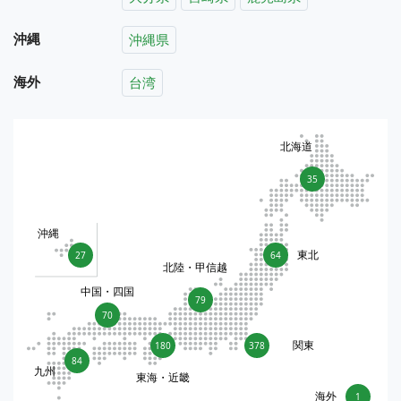
沖縄
沖縄県
海外
台湾
北海道
35
沖縄
東北
27
64
北陸・甲信越
中国・四国
79
70
関東
180
378
84
九州
東海・近畿
海外
1