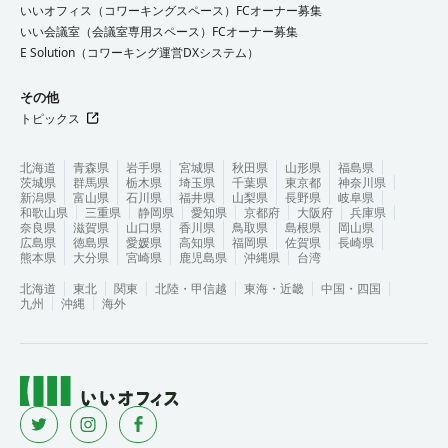
いいオフィス（コワーキングスペース）FCオーナー募集
いい会議室（会議室専用スペース）FCオーナー募集
E Solution（コワーキング運営DXシステム）
その他
トピックス
北海道
青森県
岩手県
宮城県
秋田県
山形県
福島県
茨城県
群馬県
栃木県
埼玉県
千葉県
東京都
神奈川県
新潟県
富山県
石川県
福井県
山梨県
長野県
岐阜県
和歌山県
三重県
静岡県
愛知県
京都府
大阪府
兵庫県
奈良県
滋賀県
山口県
香川県
鳥取県
島根県
岡山県
広島県
徳島県
愛媛県
高知県
福岡県
佐賀県
長崎県
熊本県
大分県
宮崎県
鹿児島県
沖縄県
台湾
北海道
東北
関東
北陸・甲信越
東海・近畿
中国・四国
九州
沖縄
海外