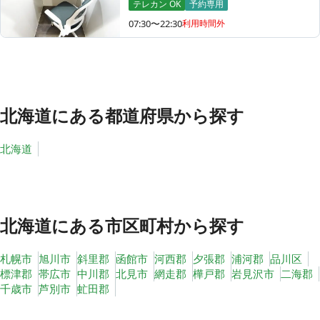
テレカン OK
予約専用
07:30〜22:30
利用時間外
その他
トピックス
北海道
にある都道府県から探す
北海道
北海道
にある市区町村から探す
札幌市
旭川市
斜里郡
函館市
河西郡
夕張郡
浦河郡
品川区
標津郡
帯広市
中川郡
北見市
網走郡
樺戸郡
岩見沢市
二海郡
千歳市
芦別市
虻田郡