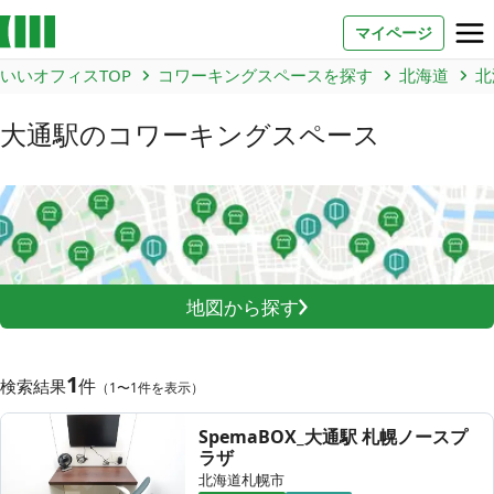
マイページ
いいオフィスTOP
コワーキングスペースを探す
北海道
北
お問い合わせ
大通駅
のコワーキングスペース
よくあるご質問
法人での利用
店舗オーナー様へ
地図から探す
いいオフィス（コワーキングスペース）
FCオーナー募集
1
件
検索結果
（1〜1件を表示）
いい会議室（会議室専用スペース）
FCオーナー募集
SpemaBOX_大通駅 札幌ノースプ
ラザ
コワーキング運営DXシステム
北海道札幌市
E Solution