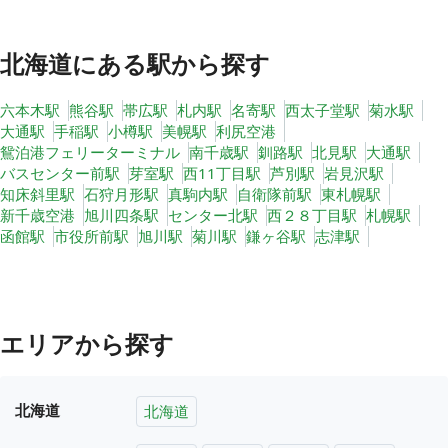
北海道
にある駅から探す
六本木駅
熊谷駅
帯広駅
札内駅
名寄駅
西太子堂駅
菊水駅
大通駅
手稲駅
小樽駅
美幌駅
利尻空港
鴛泊港フェリーターミナル
南千歳駅
釧路駅
北見駅
大通駅
バスセンター前駅
芽室駅
西11丁目駅
芦別駅
岩見沢駅
知床斜里駅
石狩月形駅
真駒内駅
自衛隊前駅
東札幌駅
新千歳空港
旭川四条駅
センター北駅
西２８丁目駅
札幌駅
函館駅
市役所前駅
旭川駅
菊川駅
鎌ヶ谷駅
志津駅
エリアから探す
北海道
北海道