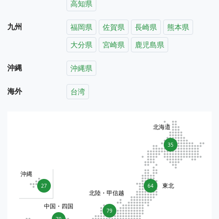
高知県
九州
福岡県
佐賀県
長崎県
熊本県
大分県
宮崎県
鹿児島県
沖縄
沖縄県
海外
台湾
北海道
35
沖縄
東北
27
64
北陸・甲信越
中国・四国
79
70