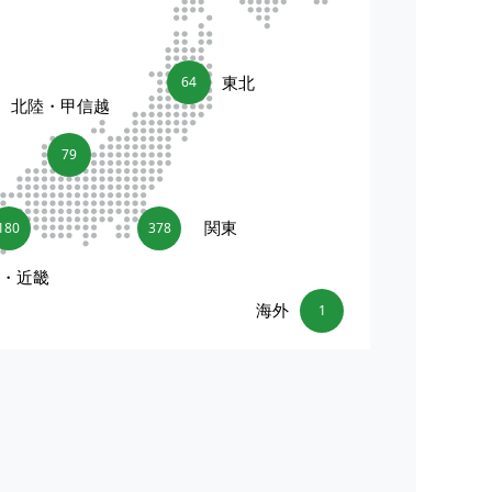
東北
64
北陸・甲信越
79
関東
180
378
海・近畿
海外
1