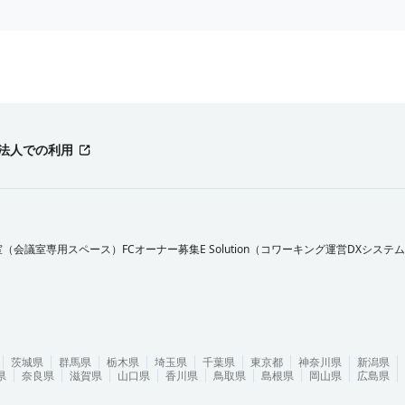
法人での利用
室（会議室専用スペース）FCオーナー募集
E Solution（コワーキング運営DXシステ
茨城県
群馬県
栃木県
埼玉県
千葉県
東京都
神奈川県
新潟県
県
奈良県
滋賀県
山口県
香川県
鳥取県
島根県
岡山県
広島県