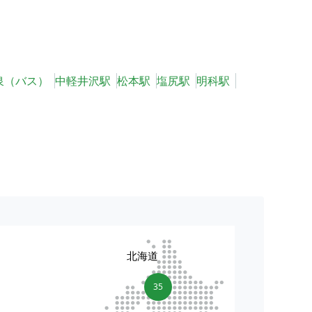
泉（バス）
中軽井沢駅
松本駅
塩尻駅
明科駅
北海道
35