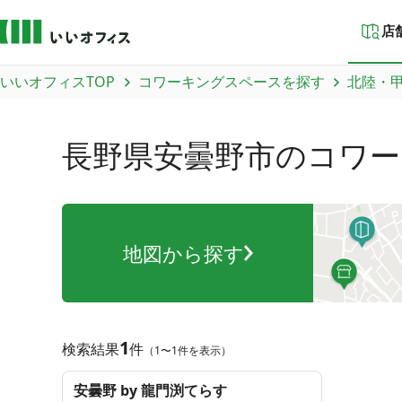
店
いいオフィスTOP
コワーキングスペースを探す
北陸・
長野県安曇野市
のコワー
地図から探す
1
検索結果
件
（1〜1件を表示）
安曇野 by 龍門渕てらす