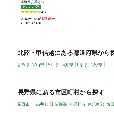
長野県安曇野市
テレカン OK
4.3
09:00〜18:00
利用時間外
¥600〜¥2,400
北陸・甲信越
にある都道府県から
新潟県
富山県
石川県
福井県
山梨県
長野県
長野県
にある市区町村から探す
長野市
下高井郡
上伊那郡
安曇野市
東筑摩郡
飯