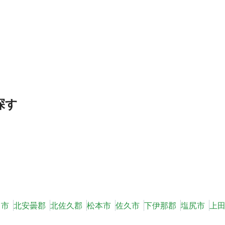
探す
田市
北安曇郡
北佐久郡
松本市
佐久市
下伊那郡
塩尻市
上