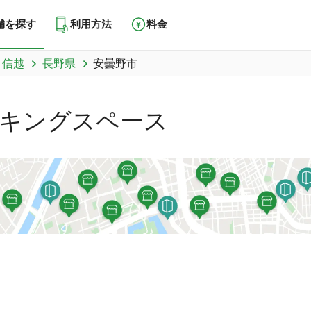
舗を探す
利用方法
料金
甲信越
長野県
安曇野市
キングスペース