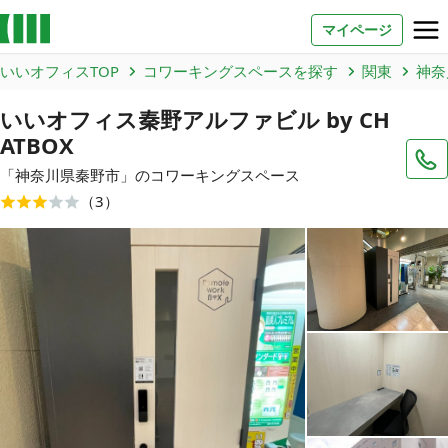
マイページ
いいオフィスTOP
コワーキングスペースを探す
関東
神奈
お問い合わせ
いいオフィス秦野アルファビル by CH
ATBOX
よくあるご質問
「
神奈川県
秦野市
」のコワーキングスペース
法人での利用
（
3
）
店舗オーナー様へ
いいオフィス（コワーキングスペース）
FCオーナー募集
いい会議室（会議室専用スペース）
FCオーナー募集
コワーキング運営DXシステム
E Solution