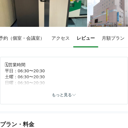
その他
トピックス
予約（個室・会議室）
アクセス
レビュー
月額プラン
🗓営業時間
平日：06:30〜20:30
土曜：06:30〜20:30
日曜：06:30〜20:30
祝日：06:30〜20:30
もっと見る
🕐利用料金
￥150/15分
※予約時間になりましたら入室できます。
※予約時間よりも早く退出した場合も、ご予約された時間分
プラン・料金
での請求となりますので、ご了承ください。