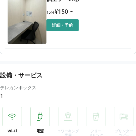
¥
150
~
15
分
詳細・予約
設備・サービス
テレカンボックス
1
Wi-Fi
電源
コワーキング
フリー
プリンター
専用
ドリンク
コピー