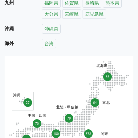
九州
福岡県
佐賀県
長崎県
熊本県
大分県
宮崎県
鹿児島県
沖縄
沖縄県
海外
台湾
北海道
35
沖縄
東北
27
64
北陸・甲信越
中国・四国
79
70
関東
180
378