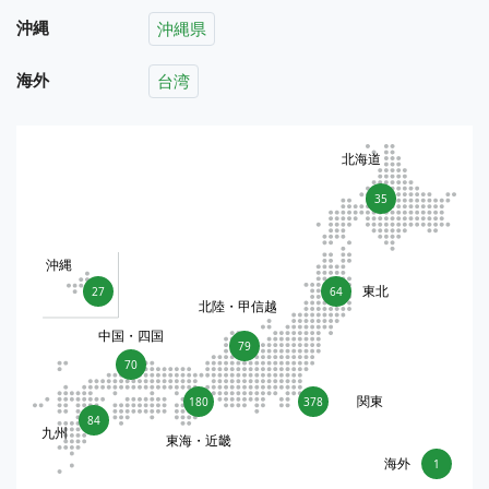
沖縄
沖縄県
海外
台湾
北海道
35
沖縄
東北
27
64
北陸・甲信越
中国・四国
79
70
関東
180
378
84
九州
東海・近畿
海外
1