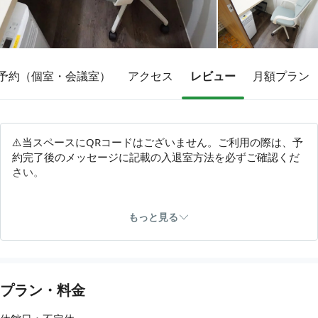
その他
予約（個室・会議室）
アクセス
レビュー
月額プラン
トピックス
⚠️当スペースにQRコードはございません。ご利用の際は、予
約完了後のメッセージに記載の入退室方法を必ずご確認くだ
さい。
【※重要・必ずお読みください※】
当スペースには暖房設備がございません。
もっと見る
寒さの感じ方には個人差がございますので、防寒具をお持ち
いただくなど工夫してご利用いただきますようお願いいたし
プラン・料金