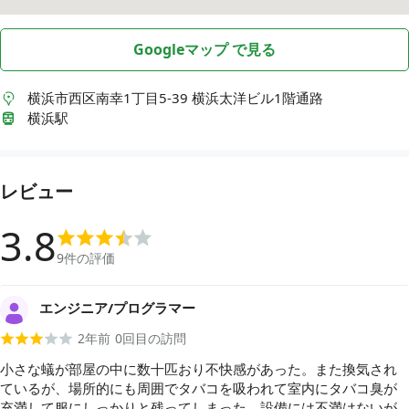
Googleマップ で見る
横浜市西区南幸1丁目5-39
横浜太洋ビル1階通路
横浜駅
レビュー
3.8
9
件の評価
エンジニア/プログラマー
2年前
0
回目の訪問
小さな蟻が部屋の中に数十匹おり不快感があった。また換気され
ているが、場所的にも周囲でタバコを吸われて室内にタバコ臭が
充満して服にしっかりと残ってしまった。設備には不満はないが