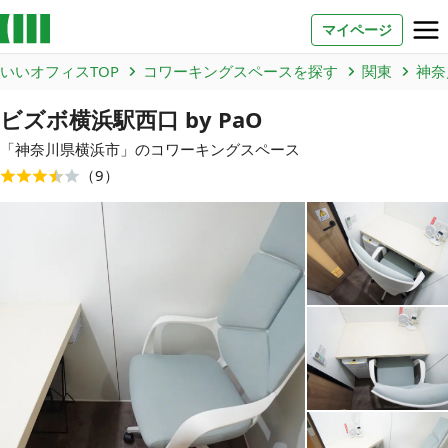
マイページ
いいオフィスTOP
コワーキングスペースを探す
関東
神奈
お問い合わせ
ビズボ横浜駅西口 by PaO
よくあるご質問
「
神奈川県
横浜市
」のコワーキングスペース
（
9
）
法人での利用
店舗オーナー様へ
いいオフィス（コワーキングスペース）
FCオーナー募集
いい会議室（会議室専用スペース）
FCオーナー募集
コワーキング運営DXシステム
E Solution