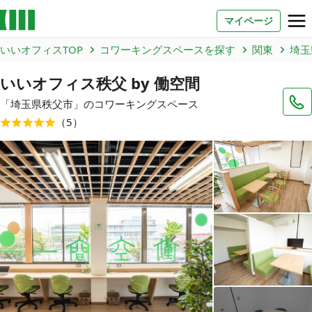
マイページ
いいオフィスTOP
コワーキングスペースを探す
関東
埼玉
お問い合わせ
いいオフィス秩父 by 働空間
よくあるご質問
「
埼玉県
秩父市
」のコワーキングスペース
（
5
）
法人での利用
店舗オーナー様へ
いいオフィス（コワーキングスペース）
FCオーナー募集
いい会議室（会議室専用スペース）
FCオーナー募集
コワーキング運営DXシステム
E Solution