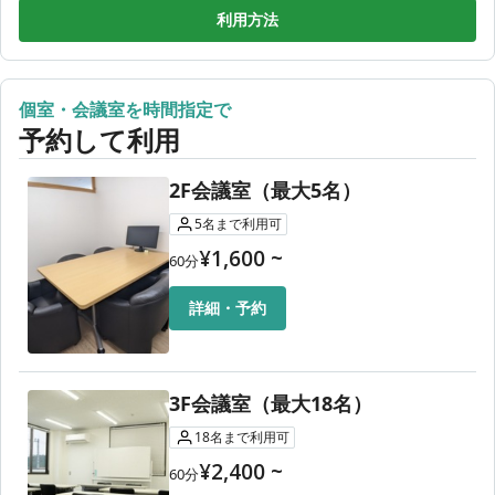
8月11日（火）
07:00〜21:00
利用方法
8月12日（水）
07:00〜21:00
8月13日（木）
07:00〜21:00
個室・会議室を時間指定で
8月14日（金）
07:00〜21:00
予約して利用
8月15日（土）
07:00〜21:00
2F会議室（最大5名）
5
名
まで利用可
¥
1,600
~
60
分
詳細・予約
3F会議室（最大18名）
18
名
まで利用可
¥
2,400
~
60
分