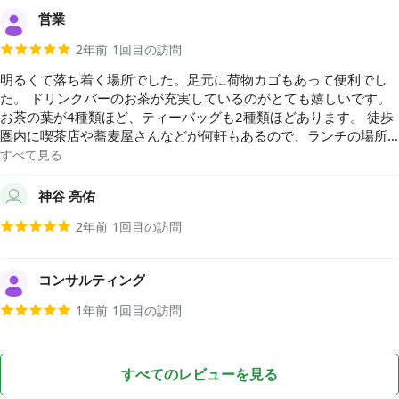
営業
2年前
1
回目の訪問
明るくて落ち着く場所でした。足元に荷物カゴもあって便利でし
た。 ドリンクバーのお茶が充実しているのがとても嬉しいです。
お茶の葉が4種類ほど、ティーバッグも2種類ほどあります。 徒歩
圏内に喫茶店や蕎麦屋さんなどが何軒もあるので、ランチの場所
にも事欠きませんでした。
すべて見る
神谷 亮佑
2年前
1
回目の訪問
コンサルティング
1年前
1
回目の訪問
すべてのレビューを見る