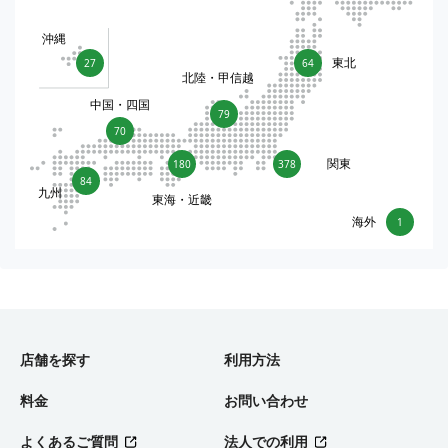
沖縄
東北
27
64
北陸・甲信越
中国・四国
79
70
関東
180
378
84
九州
東海・近畿
海外
1
店舗を探す
利用方法
料金
お問い合わせ
よくあるご質問
法人での利用