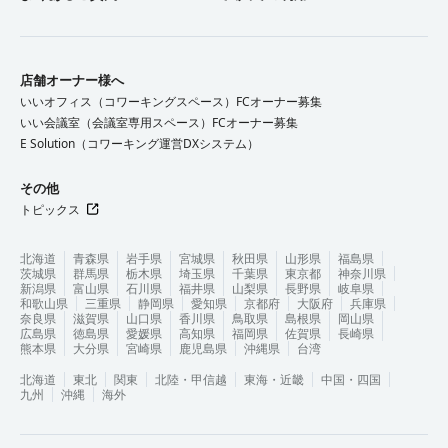
店舗オーナー様へ
いいオフィス（コワーキングスペース）FCオーナー募集
いい会議室（会議室専用スペース）FCオーナー募集
E Solution（コワーキング運営DXシステム）
その他
トピックス
北海道
青森県
岩手県
宮城県
秋田県
山形県
福島県
茨城県
群馬県
栃木県
埼玉県
千葉県
東京都
神奈川県
新潟県
富山県
石川県
福井県
山梨県
長野県
岐阜県
和歌山県
三重県
静岡県
愛知県
京都府
大阪府
兵庫県
奈良県
滋賀県
山口県
香川県
鳥取県
島根県
岡山県
広島県
徳島県
愛媛県
高知県
福岡県
佐賀県
長崎県
熊本県
大分県
宮崎県
鹿児島県
沖縄県
台湾
北海道
東北
関東
北陸・甲信越
東海・近畿
中国・四国
九州
沖縄
海外