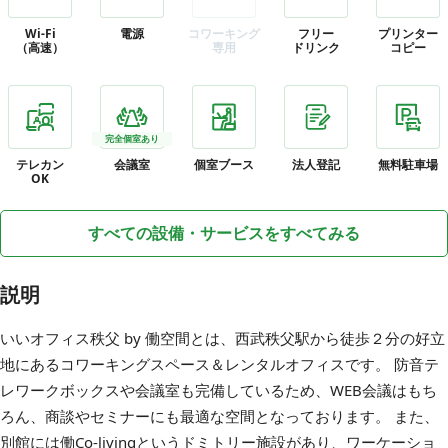
Wi-Fi
電源
コワーキング
フリー
プリンター
（高速）
専用
ドリンク
コピー
完全個室あり
テレカン
会議室
個室ブース
法人登記
無料駐車場
OK
すべての設備・サービスをすべてみる
説明
いいオフィス秩父 by 働空間とは、西武秩父駅から徒歩２分の好立
地にあるコワーキングスペース＆レンタルオフィスです。 防音テ
レワークボックスや会議室も完備しているため、WEB会議はもち
ろん、商談やセミナーにも最適な空間となっております。 また、
別館には働Co-livingというドミトリー施設があり、ワーケーショ