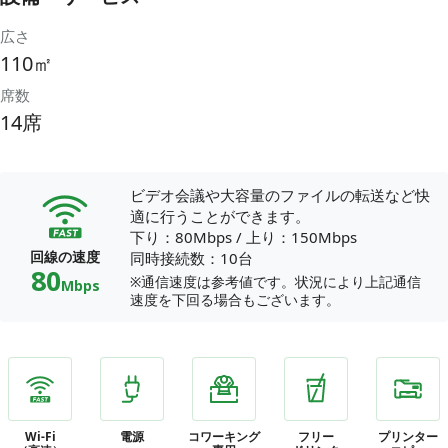
広さ
110㎡
席数
14席
ビデオ会議や大容量のファイルの転送など快
適に行うことができます。
下り：80Mbps
/
上り：150Mbps
回線の速度
同時接続数：10台
80
※通信速度は参考値です。状況により上記通信
Mbps
速度を下回る場合もございます。
Wi-Fi
電源
コワーキング
フリー
プリンター