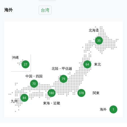
海外
台湾
北海道
35
沖縄
東北
27
64
北陸・甲信越
中国・四国
79
70
関東
180
378
84
九州
東海・近畿
海外
1