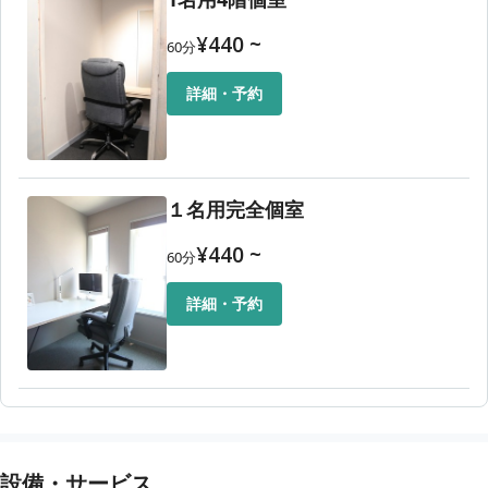
¥
440
~
60
分
詳細・予約
１名用完全個室
¥
440
~
60
分
詳細・予約
設備・サービス