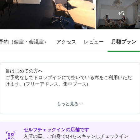
+5
その他
トピックス
予約（個室・会議室）
アクセス
レビュー
月額プラン
📘はじめての方へ
ご予約なしでドロップインにて空いている席をご利用いただ
けます。(フリーアドレス、集中ブース)
📱個室利用は有料でご利用いただけます。ご予約の上、入室
後、ご利用ください。
もっと見る
📘60分以上外出する場合は必ず荷物を持ってチェックアウト
をしてください。
セルフチェックインの店舗です
入店の際、ご自身でQRをスキャンしチェックイン
📘ご利用の際には各箇所へ設置の利用ガイドをご一読くださ