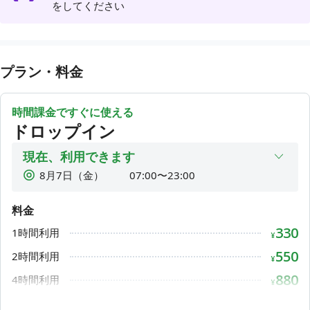
をしてください
い。
⚠️ご予約のお客様はお帰りの際には必ずアプリで「利用終了
ボタン」を押してください。押さない場合は自動延長料金が
かかります。
プラン・料金
⚠️お帰りの際、誰もいない場合には室内の電気のオフ、空調
の電源を消していただけますようご協力のほどお願いいたし
時間課金ですぐに使える
ます。
ドロップイン
❌禁止事項 ・LIVE配信や音楽をかける ・大きい音量での撮影
現在、利用できます
・廊下での通話やオンライン会議 上記を行った場合は速やか
8月7日（金）
07:00〜23:00
に退店していただきます。また予約時間前の退店でも返金は
8月8日（土）
07:00〜23:00
一切行いません。
料金
8月9日（日）
07:00〜23:00
＜有人受付時間帯につきまして＞ 月〜日：9:00-17:00
330
1時間利用
8月10日（月）
07:00〜23:00
¥
※その他のお時間はスタッフがおりませんので無人受付とな
ります。ご了承くださいませ。
8月11日（火）
07:00〜23:00
550
2時間利用
¥
8月12日（水）
07:00〜23:00
880
4時間利用
🚪チェックインにつきまして
¥
8月13日（木）
07:00〜23:00
QRコードを読み込んでチェックインをお願いいたします。
1,320
6時間利用
¥