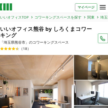
マイページ
いいオフィスTOP
コワーキングスペースを探す
関東
埼玉
お問い合わせ
いいオフィス熊谷 by しろくまコワー
キング
よくあるご質問
「
埼玉県
熊谷市
」のコワーキングスペース
法人での利用
（
18
）
店舗オーナー様へ
いいオフィス（コワーキングスペース）
FCオーナー募集
いい会議室（会議室専用スペース）
FCオーナー募集
コワーキング運営DXシステム
E Solution