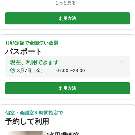
チェックインしていただくと自動でドアが開錠いたします
もっと見る
1,650
8時間利用
¥
◎ 総合窓口：050-3189-2350 (平日9:00〜21:00) その他の時
1,980
1DAY利用
利用方法
間帯は緊急LINEをご利用下さい。
¥
🚘駐車場🚘
近隣のコインパーキングをご利用ください。市営立体駐車場
月額定額で全国使い放題
がお得です。
パスポート
🚬喫煙所🚬
現在、利用できます
電子タバコを含む喫煙は4階屋上のみ可能です。灰皿のある場
所で喫煙ください。また消火の確認をお願いします。
8月7日（金）
07:00〜23:00
8月8日（土）
07:00〜23:00
当コワーキングスペースでは、以下を含むいかなる理由にお
8月9日（日）
07:00〜23:00
利用方法
いても、ご利用料金の返金はいたしかねます。
・モニター表示不具合
8月10日（月）
07:00〜23:00
・Wi-Fi接続不具合
8月11日（火）
07:00〜23:00
・お客様によるご確認漏れ等により、鍵の解錠ができなかっ
個室・会議室を時間指定で
8月12日（水）
07:00〜23:00
た場合 設備や通信環境には万全を期しておりますが、予期せ
予約して利用
ぬ不具合が発生する可能性もございます。 ご利用に際して
8月13日（木）
07:00〜23:00
は、あらかじめご了承くださいますようお願い申し上げま
す。
1名用4階個室