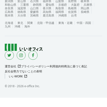
新潟県
富山県
石川県
福井県
山梨県
長野県
岐阜県
和歌山県
三重県
静岡県
愛知県
京都府
大阪府
兵庫県
奈良県
滋賀県
山口県
香川県
鳥取県
島根県
岡山県
広島県
徳島県
愛媛県
高知県
福岡県
佐賀県
長崎県
熊本県
大分県
宮崎県
鹿児島県
沖縄県
台湾
北海道
東北
関東
北陸・甲信越
東海・近畿
中国・四国
九州
沖縄
海外
運営会社
プライバシーポリシー
利用規約
特商法に基づく表記
反社会勢力でないことの表明
いいWORK
©︎ 2018 -
2026
e-office Inc.