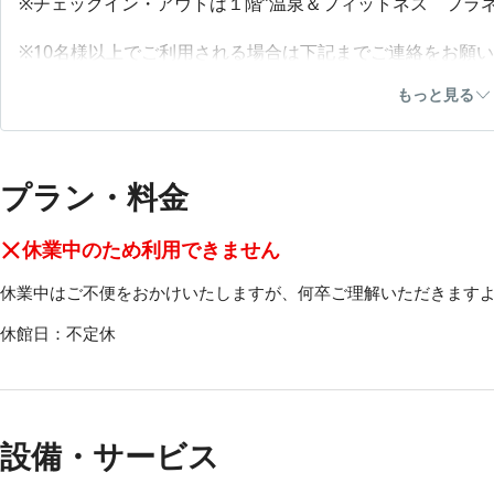
※チェックイン・アウトは１階”温泉＆フィットネス フラ
※10名様以上でご利用される場合は下記までご連絡をお願
LINE：@582nyaih
もっと見る
email：eri.t@satoyamamashiko.com
TEL：080-2048-4274
プラン・料金
休業中のため利用できません
休業中はご不便をおかけいたしますが、何卒ご理解いただきます
休館日：不定休
設備・サービス