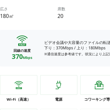
広さ
席数
180㎡
20
ビデオ会議や大容量のファイルの転
下り：370Mbps
/
上り：180Mbps
回線の速度
※通信速度は参考値です。状況により上記
370
Mbps
Wi-Fi
（高速）
電源
コワーキング専