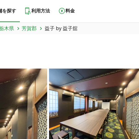
舗を探す
利用方法
料金
栃木県
芳賀郡
益子 by 益子舘