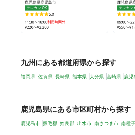
鹿児島県鹿児島市
鹿児島県
テレカン OK
テレカン 
5.0
11:30〜18:00
利用時間外
09:00〜22
¥220〜¥2,200
¥550〜¥1,
九州
にある都道府県から探す
福岡県
佐賀県
長崎県
熊本県
大分県
宮崎県
鹿児
鹿児島県
にある市区町村から探す
鹿児島市
熊毛郡
姶良郡
出水市
南さつま市
南種