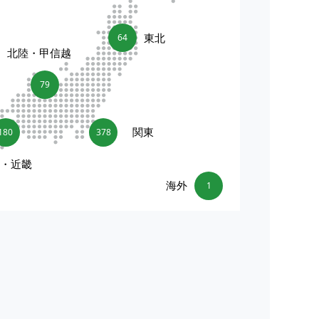
東北
64
北陸・甲信越
79
関東
180
378
海・近畿
海外
1