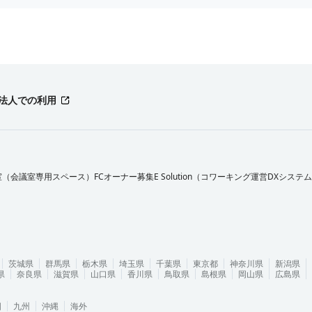
法人での利用
室（会議室専用スペース）FCオーナー募集
E Solution（コワーキング運営DXシステ
茨城県
群馬県
栃木県
埼玉県
千葉県
東京都
神奈川県
新潟県
県
奈良県
滋賀県
山口県
香川県
鳥取県
島根県
岡山県
広島県
国
九州
沖縄
海外