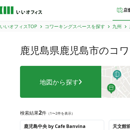
店
いいオフィスTOP
コワーキングスペースを探す
九州
鹿児島県鹿児島市
のコワ
地図から探す
2
検索結果
件
（1〜2件を表示）
鹿児島中央 by Cafe Banvina
天文館前 