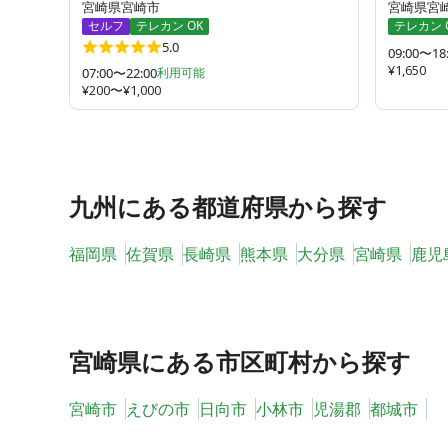
宮崎県宮崎市
宮崎県宮
セルフ
テレカン OK
テレカン 
5.0
09:00〜18
¥1,650
07:00〜22:00
利用可能
¥200〜¥1,000
九州
にある都道府県から探す
福岡県
佐賀県
長崎県
熊本県
大分県
宮崎県
鹿児
宮崎県
にある市区町村から探す
宮崎市
えびの市
日向市
小林市
児湯郡
都城市