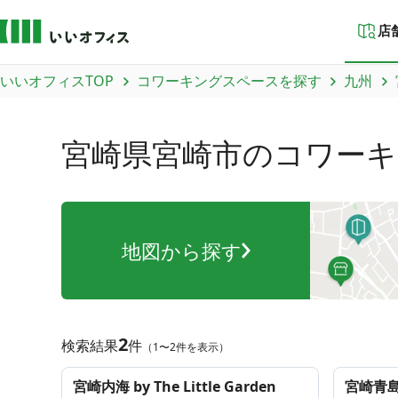
店
いいオフィスTOP
コワーキングスペースを探す
九州
宮崎県宮崎市
のコワーキ
地図から探す
2
検索結果
件
（1〜2件を表示）
宮崎内海 by The Little Garden
宮崎青島 b