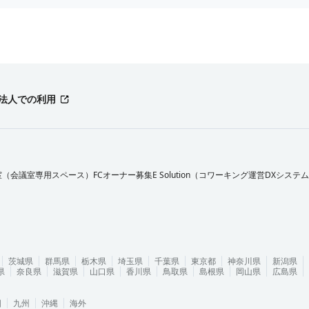
法人での利用
室（会議室専用スペース）FCオーナー募集
E Solution（コワーキング運営DXシステ
茨城県
群馬県
栃木県
埼玉県
千葉県
東京都
神奈川県
新潟県
県
奈良県
滋賀県
山口県
香川県
鳥取県
島根県
岡山県
広島県
国
九州
沖縄
海外