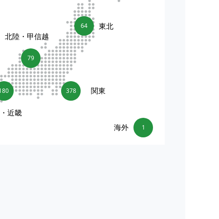
東北
64
北陸・甲信越
79
関東
180
378
海・近畿
海外
1