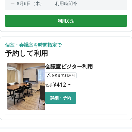
8月6日（木）
利用時間外
8月7日（金）
利用時間外
8月8日（土）
利用時間外
利用方法
8月9日（日）
利用時間外
8月10日（月）
08:45〜17:00
個室・会議室を時間指定で
8月11日（火）
利用時間外
予約して利用
8月12日（水）
08:45〜17:00
会議室ビジター利用
6
名
まで利用可
¥
412
~
15
分
詳細・予約