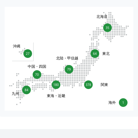
北海道
35
沖縄
東北
27
64
北陸・甲信越
中国・四国
79
70
関東
180
378
84
九州
東海・近畿
海外
1