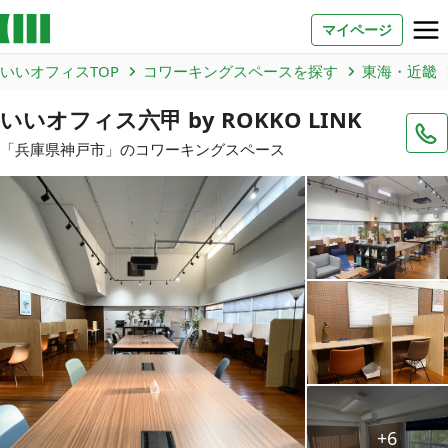
マイページ
いいオフィスTOP
コワーキングスペースを探す
東海・近畿
お問い合わせ
いいオフィス六甲 by ROKKO LINK
よくあるご質問
「
兵庫県
神戸市
」のコワーキングスペース
法人での利用
店舗オーナー様へ
いいオフィス（コワーキングスペース）
FCオーナー募集
いい会議室（会議室専用スペース）
FCオーナー募集
コワーキング運営DXシステム
+6
E Solution