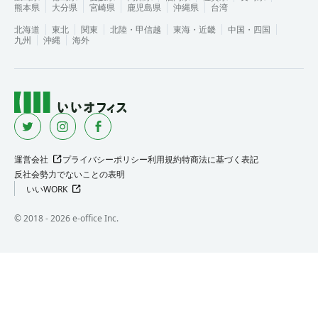
熊本県
大分県
宮崎県
鹿児島県
沖縄県
台湾
北海道
東北
関東
北陸・甲信越
東海・近畿
中国・四国
九州
沖縄
海外
運営会社
プライバシーポリシー
利用規約
特商法に基づく表記
反社会勢力でないことの表明
いいWORK
©︎ 2018 -
2026
e-office Inc.