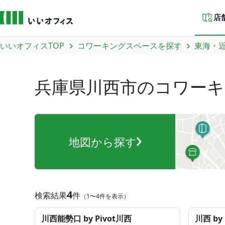
店
いいオフィスTOP
コワーキングスペースを探す
東海・
兵庫県川西市
のコワーキ
地図から探す
4
検索結果
件
（1〜4件を表示）
川西能勢口 by Pivot川西
川西 b