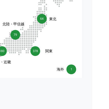
東北
64
北陸・甲信越
79
関東
180
378
海・近畿
海外
1