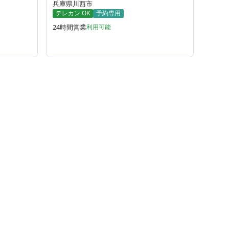
兵庫県川西市
テレカン OK
予約専用
24時間営業
利用可能