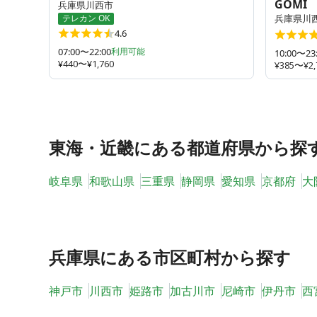
GOMI
兵庫県川西市
テレカン OK
兵庫県川
4.6
07:00〜22:00
利用可能
10:00〜23
¥440〜¥1,760
¥385〜¥2,
東海・近畿
にある都道府県から探
岐阜県
和歌山県
三重県
静岡県
愛知県
京都府
大
兵庫県
にある市区町村から探す
神戸市
川西市
姫路市
加古川市
尼崎市
伊丹市
西