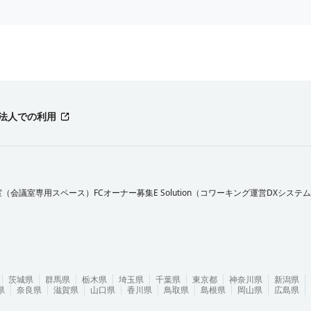
法人での利用
室（会議室専用スペース）FCオーナー募集
E Solution（コワーキング運営DXシステ
茨城県
群馬県
栃木県
埼玉県
千葉県
東京都
神奈川県
新潟県
県
奈良県
滋賀県
山口県
香川県
鳥取県
島根県
岡山県
広島県