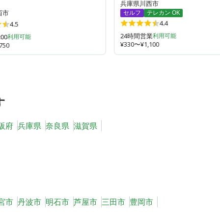
兵庫県川西市
西市
セルフ
テレカン OK
4.4
4.5
24時間営業
利用可能
:00
利用可能
¥330〜¥1,100
750
す
阪府
兵庫県
奈良県
滋賀県
宮市
丹波市
明石市
芦屋市
三田市
豊岡市