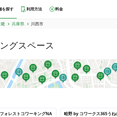
舗を探す
利用方法
料金
近畿
兵庫県
川西市
ングスペース
y フォレストコワーキングNA
畦野 by コワークス365う