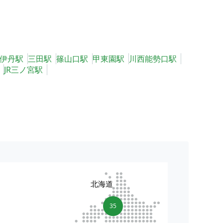
伊丹駅
三田駅
篠山口駅
甲東園駅
川西能勢口駅
JR三ノ宮駅
北海道
35