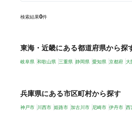
0
検索結果
件
東海・近畿
にある都道府県から探
岐阜県
和歌山県
三重県
静岡県
愛知県
京都府
大
兵庫県
にある市区町村から探す
神戸市
川西市
姫路市
加古川市
尼崎市
伊丹市
西