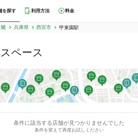
舗を探す
利用方法
料金
近畿
兵庫県
西宮市
甲東園駅
グスペース
条件に該当する店舗が
見つかりませんでした
条件を変えて再度お試しください