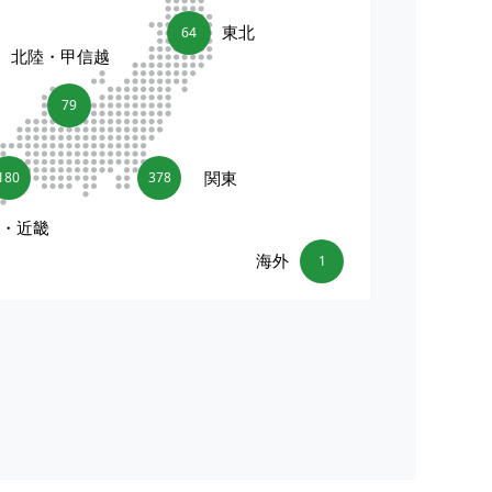
東北
64
北陸・甲信越
79
関東
180
378
海・近畿
海外
1