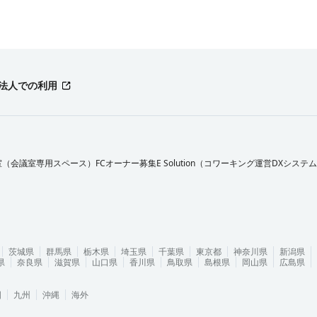
法人での利用
室（会議室専用スペース）FCオーナー募集
E Solution（コワーキング運営DXシステ
茨城県
群馬県
栃木県
埼玉県
千葉県
東京都
神奈川県
新潟県
県
奈良県
滋賀県
山口県
香川県
鳥取県
島根県
岡山県
広島県
国
九州
沖縄
海外