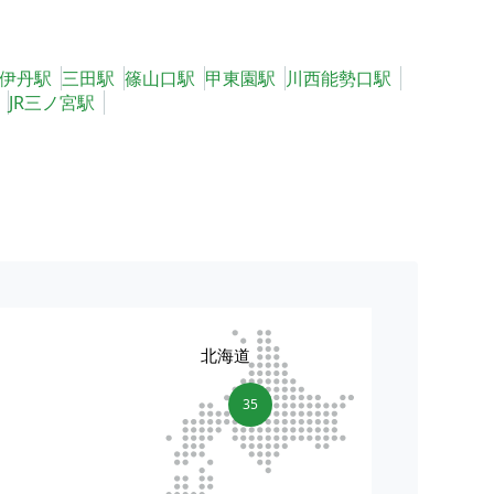
伊丹駅
三田駅
篠山口駅
甲東園駅
川西能勢口駅
JR三ノ宮駅
北海道
35