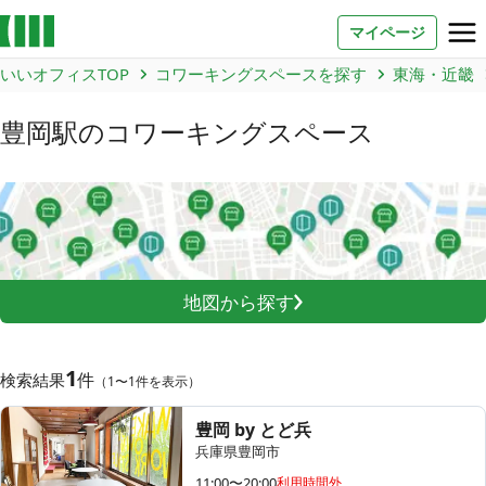
マイページ
いいオフィスTOP
コワーキングスペースを探す
東海・近畿
お問い合わせ
豊岡駅
のコワーキングスペース
よくあるご質問
法人での利用
店舗オーナー様へ
地図から探す
いいオフィス（コワーキングスペース）
FCオーナー募集
1
件
検索結果
（1〜1件を表示）
いい会議室（会議室専用スペース）
FCオーナー募集
豊岡 by とど兵
兵庫県豊岡市
コワーキング運営DXシステム
E Solution
11:00〜20:00
利用時間外