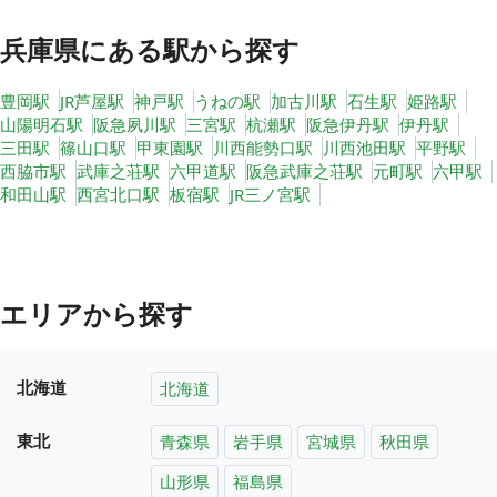
兵庫県
にある駅から探す
豊岡駅
JR芦屋駅
神戸駅
うねの駅
加古川駅
石生駅
姫路駅
山陽明石駅
阪急夙川駅
三宮駅
杭瀬駅
阪急伊丹駅
伊丹駅
三田駅
篠山口駅
甲東園駅
川西能勢口駅
川西池田駅
平野駅
西脇市駅
武庫之荘駅
六甲道駅
阪急武庫之荘駅
元町駅
六甲駅
和田山駅
西宮北口駅
板宿駅
JR三ノ宮駅
エリアから探す
北海道
北海道
東北
青森県
岩手県
宮城県
秋田県
山形県
福島県