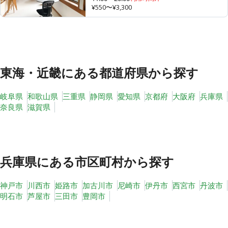
¥550〜¥3,300
その他
トピックス
東海・近畿
にある都道府県から探す
岐阜県
和歌山県
三重県
静岡県
愛知県
京都府
大阪府
兵庫県
奈良県
滋賀県
兵庫県
にある市区町村から探す
神戸市
川西市
姫路市
加古川市
尼崎市
伊丹市
西宮市
丹波市
明石市
芦屋市
三田市
豊岡市