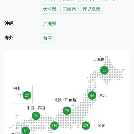
大分県
宮崎県
鹿児島県
沖縄
沖縄県
海外
台湾
北海道
35
沖縄
東北
27
64
北陸・甲信越
中国・四国
79
70
関東
180
378
84