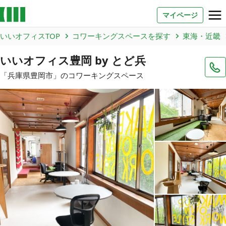
マイページ
いいオフィスTOP
コワーキングスペースを探す
東海・近畿
お問い合わせ
いいオフィス豊岡 by とど兵
よくあるご質問
「
兵庫県
豊岡市
」のコワーキングスペース
法人での利用
店舗オーナー様へ
いいオフィス（コワーキングスペース）
FCオーナー募集
いい会議室（会議室専用スペース）
FCオーナー募集
コワーキング運営DXシステム
E Solution