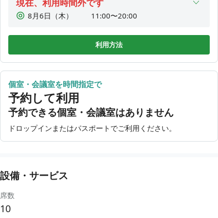
現在、利用時間外です
8月6日（木）
11:00〜20:00
8月7日（金）
11:00〜20:00
8月8日（土）
11:00〜20:00
利用方法
8月9日（日）
11:00〜20:00
8月10日（月）
11:00〜20:00
個室・会議室を時間指定で
8月11日（火）
11:00〜20:00
予約して利用
8月12日（水）
利用時間外
予約できる個室・会議室はありません
ドロップインまたはパスポートでご利用ください。
設備・サービス
席数
10