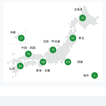
北海道
35
沖縄
東北
27
64
北陸・甲信越
中国・四国
79
70
関東
180
378
84
九州
東海・近畿
海外
1