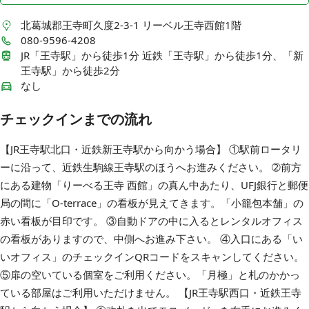
北葛城郡王寺町久度2-3-1
リーベル王寺⻄館1階
080-9596-4208
JR「王寺駅」から徒歩1分 近鉄「王寺駅」から徒歩1分、「新
王寺駅」から徒歩2分
なし
チェックインまでの流れ
【JR王寺駅北口・近鉄新王寺駅から向かう場合】 ①駅前ロータリ
ーに沿って、近鉄生駒線王寺駅のほうへお進みください。 ➁前方
にある建物「りーべる王寺 西館」の真ん中あたり、UFJ銀行と郵便
局の間に「O-terrace」の看板が見えてきます。「小籠包本舗」の
赤い看板が目印です。 ③自動ドアの中に入るとレンタルオフィス
の看板がありますので、中側へお進み下さい。 ④入口にある「い
いオフィス」のチェックインQRコードをスキャンしてください。
⑤扉の空いている個室をご利用ください。「月極」と札のかかっ
ている部屋はご利用いただけません。 【JR王寺駅西口・近鉄王寺