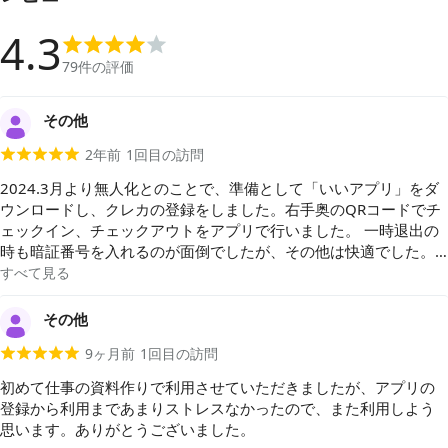
4.3
79
件の評価
その他
2年前
1
回目の訪問
2024.3月より無人化とのことで、準備として「いいアプリ」をダ
ウンロードし、クレカの登録をしました。右手奥のQRコードでチ
ェックイン、チェックアウトをアプリで行いました。 一時退出の
時も暗証番号を入れるのが面倒でしたが、その他は快適でした。
部屋もお手洗いもキレイだし室温も快適でした。
すべて見る
その他
9ヶ月前
1
回目の訪問
初めて仕事の資料作りで利用させていただきましたが、アプリの
登録から利用まであまりストレスなかったので、また利用しよう
思います。ありがとうございました。