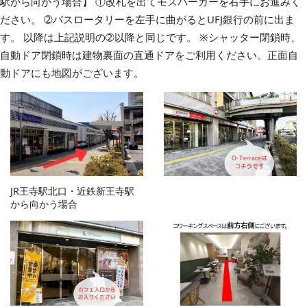
駅から向かう場合】 ①改札を出てモスバーガーを右手にお進みく
ださい。 ➁バスロータリーを左手に曲がるとUFJ銀行の前に出ま
す。 以降は上記説明の➁以降と同じです。 ※シャッター閉鎖時、
自動ドア閉鎖時は建物裏面の直通ドアをご利用ください。正面自
動ドアにも地図がございます。
JR王寺駅北口・近鉄新王寺駅
から向かう場合