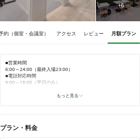
+6
その他
予約（個室・会議室）
アクセス
レビュー
月額プラン
トピックス
■営業時間
6:00～24:00（最終入場23:00）
■電話対応時間
9:00～18:00（平日のみ）
■解施錠方法
いいアプリ チェックイン後に表示されるパスコードで解施錠
もっと見る
可能です。
※退室時も同じパスコードが必要です。
正面入り口閉鎖時は建物裏側の直通ドアをご利用ください。
プラン・料金
※正面入り口オープン時間は日によって異なる場合がありま
すので、本ページ下部の「店舗サイト」内「営業時間カレン