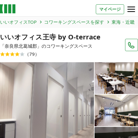
マイページ
いいオフィスTOP
コワーキングスペースを探す
東海・近畿
お問い合わせ
いいオフィス王寺 by O-terrace
よくあるご質問
「
奈良県
北葛城郡
」のコワーキングスペース
（
79
）
法人での利用
店舗オーナー様へ
いいオフィス（コワーキングスペース）
FCオーナー募集
いい会議室（会議室専用スペース）
FCオーナー募集
コワーキング運営DXシステム
E Solution