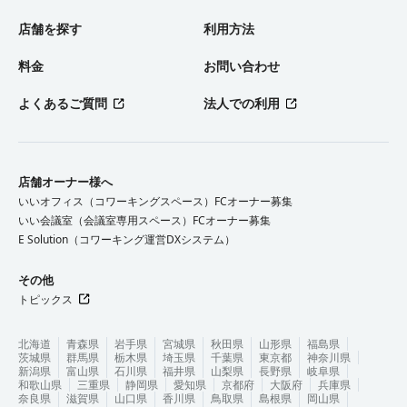
店舗を探す
利用方法
料金
お問い合わせ
よくあるご質問
法人での利用
店舗オーナー様へ
いいオフィス（コワーキングスペース）FCオーナー募集
いい会議室（会議室専用スペース）FCオーナー募集
E Solution（コワーキング運営DXシステム）
その他
トピックス
北海道
青森県
岩手県
宮城県
秋田県
山形県
福島県
茨城県
群馬県
栃木県
埼玉県
千葉県
東京都
神奈川県
新潟県
富山県
石川県
福井県
山梨県
長野県
岐阜県
和歌山県
三重県
静岡県
愛知県
京都府
大阪府
兵庫県
奈良県
滋賀県
山口県
香川県
鳥取県
島根県
岡山県