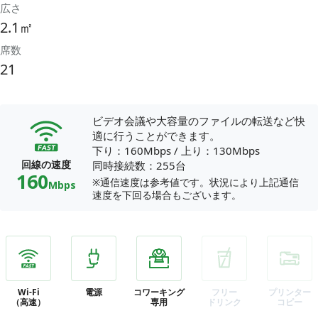
広さ
2.1㎡
席数
21
ビデオ会議や大容量のファイルの転送など快
適に行うことができます。
下り：160Mbps
/
上り：130Mbps
回線の速度
同時接続数：255台
160
※通信速度は参考値です。状況により上記通信
Mbps
速度を下回る場合もございます。
Wi-Fi
電源
コワーキング
フリー
プリンター
（高速）
専用
ドリンク
コピー