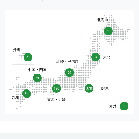
北海道
35
沖縄
東北
27
64
北陸・甲信越
中国・四国
79
70
関東
180
378
84
九州
東海・近畿
海外
1