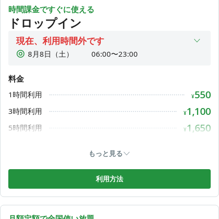
ダー」をご参照ください。
時間課金ですぐに使える
ドロップイン
■音声通話・オンライン会議
個室で実施頂けます（イヤホン＋マイク必須）。
現在、利用時間外です
■個室設備
8月8日（土）
06:00〜23:00
・Wi-Fi、LANポート完備
8月9日（日）
06:00〜23:00
・コンセント完備（AC×１、USB TYPE-A×１）
料金
8月10日（月）
06:00〜23:00
・お手洗いは小籠包本舗と共用
550
・空気清浄機２台常時稼働
1時間利用
8月11日（火）
06:00〜23:00
¥
※プリンターは月額利用者のみ
8月12日（水）
06:00〜23:00
1,100
3時間利用
¥
8月13日（木）
06:00〜23:00
■施設内の飲食について
1,650
5時間利用
¥
・蓋付きのドリンク持ち込み可
8月14日（金）
06:00〜23:00
2,200
9時間
・軽食可、ニオイのキツイ食べ物はNG
¥
もっと見る
3,300
12時間
¥
5,500
1DAY利用
利用方法
¥
月額定額で全国使い放題