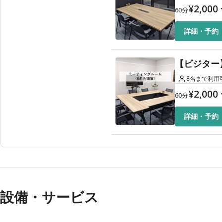
¥
2,000
60
分
詳細・予約
【ビジター
8
名
まで利用
¥
2,000
60
分
詳細・予約
設備・サービス