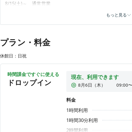
8/15(土)～ 通常営業
※8/16(日)は定休日となります
もっと見る
ご不便をおかけいたしますがよろしくお願い申し上げます
◎個室席、半個室席があり落ち着いた空間で集中して作業
プラン・料金
◎予約の必要はありません。
個室席も追加料金なくご利用いただけます（先着順）
休館日：日祝
◎東名静岡IC目の前、無料駐車場あります！
時間課金ですぐに使える
〇建物南側の駐車場をご利用ください
現在、利用できます
ドロップイン
8月6日（木）
09:00〜
〇駐車場が満車の場合は２階スタッフまでご連絡ください
8月7日（金）
09:00〜
料金
◆ドロップイン 平日・土曜9:00～18:00
8月8日（土）
09:00〜
1時間利用
8月9日（日）
利用時
◆月額会員 平日・土曜7:00～21:00
8月10日（月）
09:00〜
1時間30分利用
※内覧できます。ご希望の方は054-204-1646までご連絡く
8月11日（火）
利用時
2時間利用