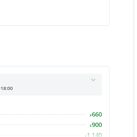
。
に取り組めるコワーキングスペースです。
18:00
18:00
18:00
660
間外
¥
18:00
900
¥
ださい
間外
1,140
¥