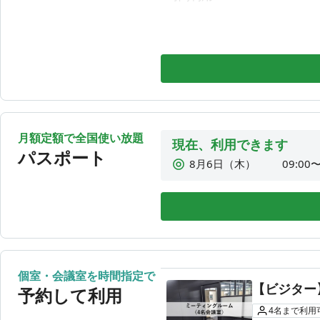
8月12日（水）
利用時
2時間30分利用
3時間利用
3時間30分利用
4時間利用
1DAY利用
月額定額で全国使い放題
現在、利用できます
パスポート
8月6日（木）
09:00〜
8月7日（金）
09:00〜
8月8日（土）
09:00〜
8月9日（日）
利用時
8月10日（月）
09:00〜
8月11日（火）
利用時
個室・会議室を時間指定で
【ビジター
8月12日（水）
利用時
予約して利用
4
名
まで利用