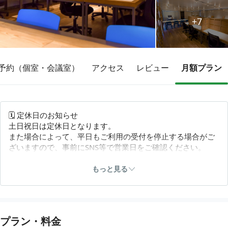
+7
その他
トピックス
予約（個室・会議室）
アクセス
レビュー
月額プラン
🗓 定休日のお知らせ
土日祝日は定休日となります。
また場合によって、平日もご利用の受付を停止する場合がご
ざいますので、事前にSNS等で営業日をご確認ください。
🔰 ご利用の方へ
もっと見る
受付時に利用案内がございます。オンラインミーティング等
をされる際は、時間に余裕を持ってお越し下さい。
また、スタッフが外出している場合もございます。その場合
は受付で連絡先をご案内しておりますので、ご一報くださ
プラン・料金
い。