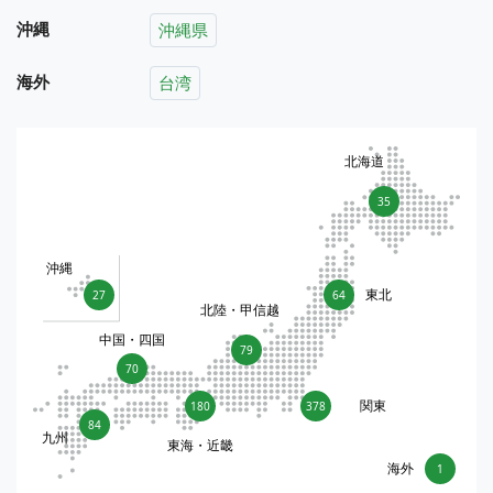
沖縄
沖縄県
海外
台湾
北海道
35
沖縄
東北
27
64
北陸・甲信越
中国・四国
79
70
関東
180
378
84
九州
東海・近畿
海外
1