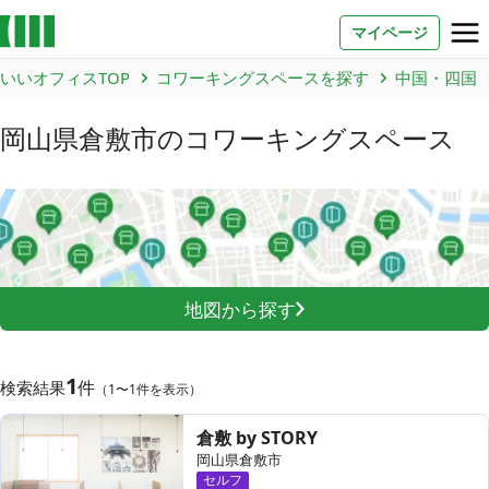
マイページ
いいオフィスTOP
コワーキングスペースを探す
中国・四国
お問い合わせ
岡山県倉敷市
のコワーキングスペース
よくあるご質問
法人での利用
店舗オーナー様へ
地図から探す
いいオフィス（コワーキングスペース）
FCオーナー募集
1
件
検索結果
（1〜1件を表示）
いい会議室（会議室専用スペース）
FCオーナー募集
倉敷 by STORY
コワーキング運営DXシステム
岡山県倉敷市
セルフ
E Solution