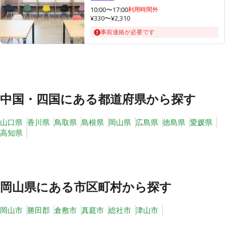
10:00〜17:00
利用時間外
¥330〜¥2,310
事前連絡が必要です
その他
トピックス
中国・四国
にある都道府県から探す
山口県
香川県
鳥取県
島根県
岡山県
広島県
徳島県
愛媛県
高知県
岡山県
にある市区町村から探す
岡山市
勝田郡
倉敷市
真庭市
総社市
津山市