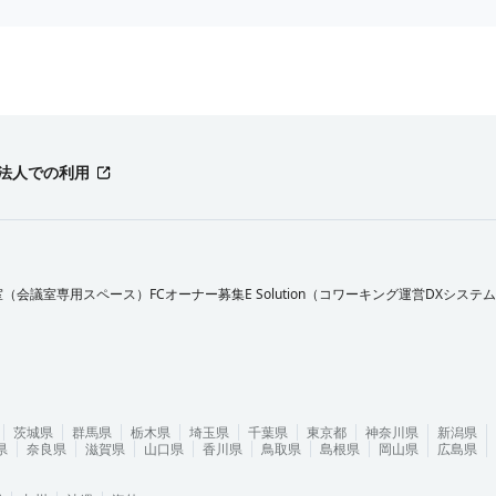
法人での利用
室（会議室専用スペース）FCオーナー募集
E Solution（コワーキング運営DXシステ
茨城県
群馬県
栃木県
埼玉県
千葉県
東京都
神奈川県
新潟県
県
奈良県
滋賀県
山口県
香川県
鳥取県
島根県
岡山県
広島県