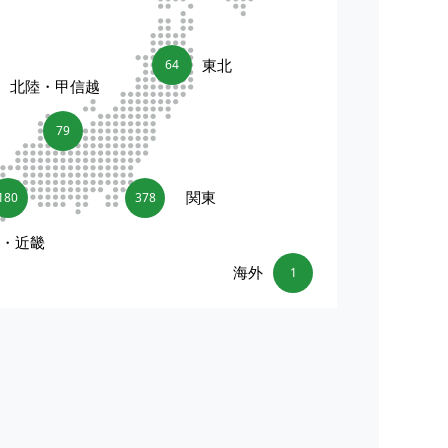
東北
64
北陸・甲信越
79
関東
180
378
海・近畿
海外
1