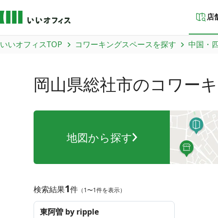
店
いいオフィスTOP
コワーキングスペースを探す
中国・
岡山県総社市
のコワーキ
地図から探す
1
検索結果
件
（1〜1件を表示）
東阿曽 by ripple