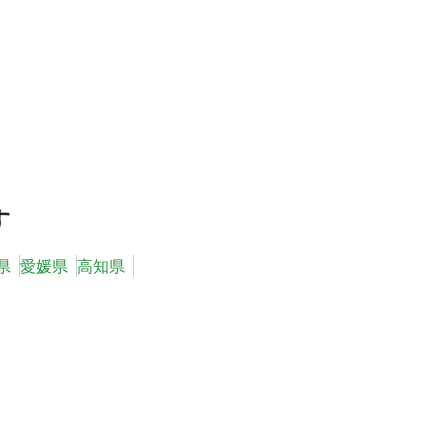
す
県
愛媛県
高知県