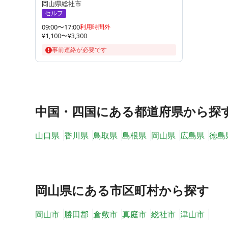
岡山県総社市
セルフ
09:00〜17:00
利用時間外
¥1,100〜¥3,300
事前連絡が必要です
中国・四国
にある都道府県から探
山口県
香川県
鳥取県
島根県
岡山県
広島県
徳島
岡山県
にある市区町村から探す
岡山市
勝田郡
倉敷市
真庭市
総社市
津山市