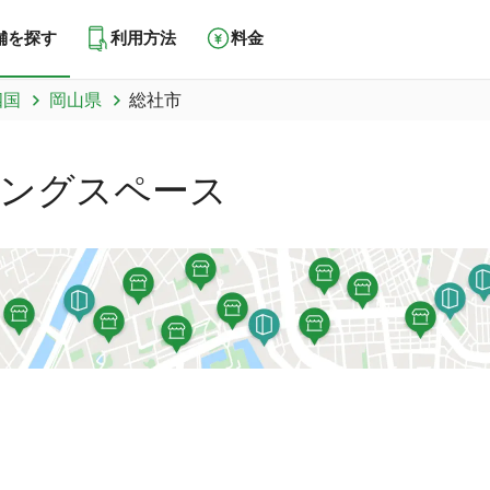
舗を探す
利用方法
料金
四国
岡山県
総社市
ングスペース