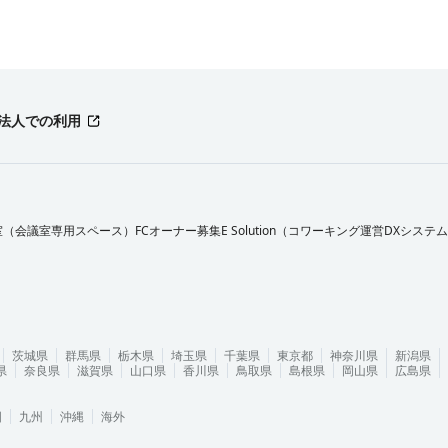
法人での利用
室（会議室専用スペース）FCオーナー募集
E Solution（コワーキング運営DXシステ
茨城県
群馬県
栃木県
埼玉県
千葉県
東京都
神奈川県
新潟県
県
奈良県
滋賀県
山口県
香川県
鳥取県
島根県
岡山県
広島県
国
九州
沖縄
海外