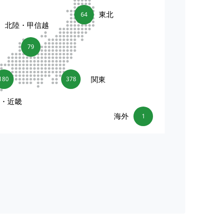
東北
64
北陸・甲信越
79
関東
180
378
海・近畿
海外
1