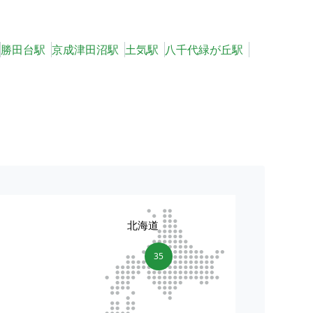
勝田台駅
京成津田沼駅
土気駅
八千代緑が丘駅
北海道
35