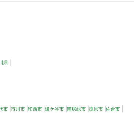
川県
代市
市川市
印西市
鎌ケ谷市
南房総市
茂原市
佐倉市