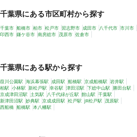
千葉県
にある市区町村から探す
千葉市
船橋市
柏市
松戸市
習志野市
成田市
八千代市
市川市
印西市
鎌ケ谷市
南房総市
茂原市
佐倉市
千葉県
にある駅から探す
葭川公園駅
海浜幕張駅
成田駅
船橋駅
京成船橋駅
岩井駅
柏駅
小林駅
新松戸駅
幸谷駅
津田沼駅
下総中山駅
勝田台駅
京成津田沼駅
土気駅
八千代緑が丘駅
館山駅
千葉駅
新津田沼駅
妙典駅
京成成田駅
松戸駅
JR松戸駅
茂原駅
西船橋
船橋駅
本八幡駅