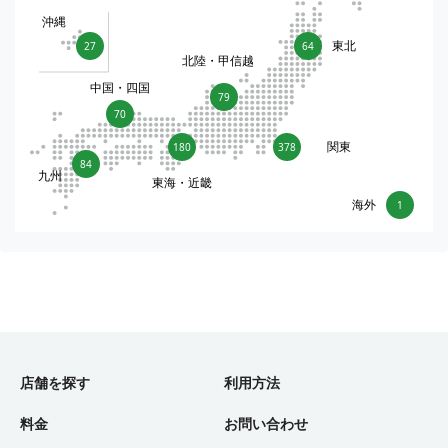
沖縄
東北
27
64
北陸・甲信越
中国・四国
79
70
関東
180
378
84
九州
東海・近畿
海外
1
店舗を探す
利用方法
料金
お問い合わせ