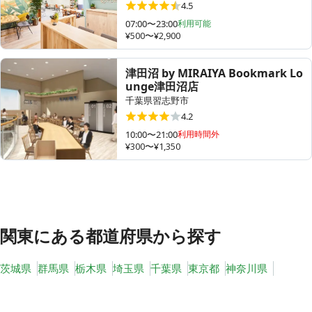
4.5
07:00〜23:00
利用可能
¥500〜¥2,900
その他
津田沼 by MIRAIYA Bookmark Lo
トピックス
unge津田沼店
千葉県習志野市
4.2
10:00〜21:00
利用時間外
¥300〜¥1,350
関東
にある都道府県から探す
茨城県
群馬県
栃木県
埼玉県
千葉県
東京都
神奈川県