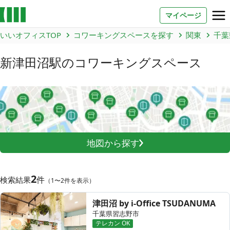
マイページ
いいオフィスTOP
コワーキングスペースを探す
関東
千葉
お問い合わせ
新津田沼駅
のコワーキングスペース
よくあるご質問
法人での利用
店舗オーナー様へ
地図から探す
いいオフィス（コワーキングスペース）
FCオーナー募集
2
件
検索結果
（1〜2件を表示）
いい会議室（会議室専用スペース）
FCオーナー募集
津田沼 by i-Office TSUDANUMA
千葉県習志野市
コワーキング運営DXシステム
テレカン OK
E Solution