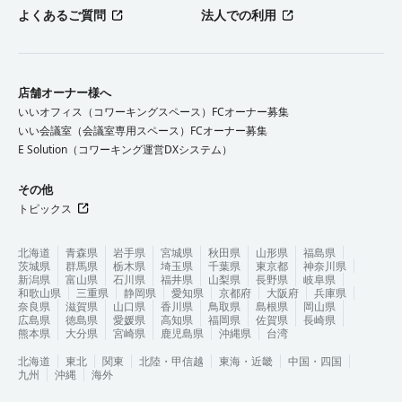
よくあるご質問
法人での利用
店舗オーナー様へ
いいオフィス（コワーキングスペース）FCオーナー募集
いい会議室（会議室専用スペース）FCオーナー募集
E Solution（コワーキング運営DXシステム）
その他
トピックス
北海道
青森県
岩手県
宮城県
秋田県
山形県
福島県
茨城県
群馬県
栃木県
埼玉県
千葉県
東京都
神奈川県
新潟県
富山県
石川県
福井県
山梨県
長野県
岐阜県
和歌山県
三重県
静岡県
愛知県
京都府
大阪府
兵庫県
奈良県
滋賀県
山口県
香川県
鳥取県
島根県
岡山県
広島県
徳島県
愛媛県
高知県
福岡県
佐賀県
長崎県
熊本県
大分県
宮崎県
鹿児島県
沖縄県
台湾
北海道
東北
関東
北陸・甲信越
東海・近畿
中国・四国
九州
沖縄
海外